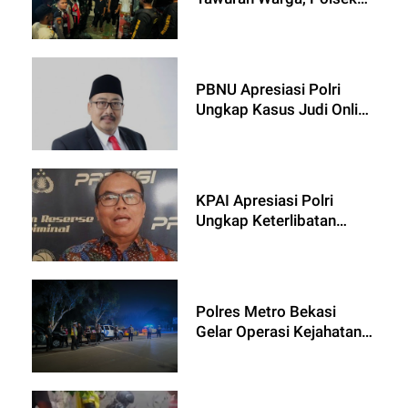
Johar Baru Tingkatkan
Patroli Bersama Tiga Pilar
PBNU Apresiasi Polri
Ungkap Kasus Judi Online
yang Libatkan Pegawai
Komdigi
KPAI Apresiasi Polri
Ungkap Keterlibatan
Oknum Pegawai
Kemkomdigi dalam
Kasus Judi Online
Polres Metro Bekasi
Gelar Operasi Kejahatan
Jalanan (OKJ) Skala
Besar Sebagai Langkah
Preventif Antisipasi