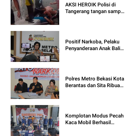
Kenakalan Remaja Dan
AKSI HEROIK Polisi di
Kejahatan Malam Hari
Tangerang tangan sampai
terluka, Gagalkan
pencurian Modus ganjal
ATM
Positif Narkoba, Pelaku
Penyanderaan Anak Balita
Berhasil di amankan
Polisi
Polres Metro Bekasi Kota
Berantas dan Sita Ribuan
Obat - Obat Daftar G
Komplotan Modus Pecah
Kaca Mobil Berhasil
Diungkap Jatanras Polres
Metro Bekasi