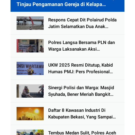
Tinjau Pengamanan Gereja di Kelapa
Gading
Respons Cepat Dit Polairud Polda
Jatim Selamatkan Dua Anak
Terjebak Lumpur di Wisata
Kenjeran
Polres Langsa Bersama PLN dan
Warga Laksanakan Aksi
Kemanusiaan Pascabanjir di Aceh
Tamiang
UKW 2025 Resmi Ditutup, Kabid
Humas PMJ: Pers Profesional
Mitra Strategis Polri Tangkal
Hoaks
Sinergi Polisi dan Warga: Masjid
Syuhada, Bener Meriah Bangkit
dari Duka Bencana
Daftar 8 Kawasan Industri Di
Kabupaten Bekasi, Yang Sampai
Cinlok Juga Ada Gak ?
Tembus Medan Sulit, Polres Aceh