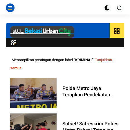
grid_view
Menampilkan postingan dengan label
KRIMINAL
Tunjukkan
semua
Polda Metro Jaya
Terapkan Pendekatan
Holistik Tangani Judi
Online di Kalangan
Personel Polri
Satset! Satreskrim Polres
Metro Bekasi Tetapkan