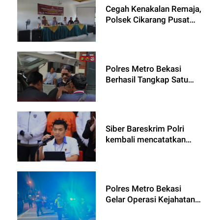
Cegah Kenakalan Remaja,
Polsek Cikarang Pusat
Gelar Police Goes to
School di SMAN 1
Cikarang Pusat
Polres Metro Bekasi
Berhasil Tangkap Satu
dari Dua Terduga Pelaku
Pemerasan di Kawasan
MM2100
Siber Bareskrim Polri
kembali mencatatkan
keberhasilan besar dalam
upaya pemberantasan
judi online dengan
menyita aset senilai 13,8
Polres Metro Bekasi
miliar rupiah yang terkait
Gelar Operasi Kejahatan
dengan situs perjudian
Jalanan untuk Cegah
slot8278.