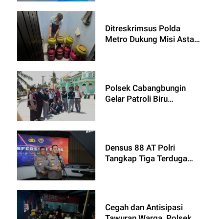
Gangguan Kamtibmas
Ditreskrimsus Polda
Metro Dukung Misi Asta
Cita Presiden RI dalam
Subsidi Tepat Sasaran
Polsek Cabangbungin
Gelar Patroli Biru
Antisipasi 3C, Tawuran,
dan Balap Liar di Desa
Lenggasari
Densus 88 AT Polri
Tangkap Tiga Terduga
Teroris Anshor Daulah
Jateng
Cegah dan Antisipasi
Tawuran Warga, Polsek