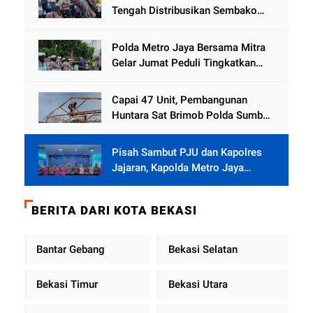
Tengah Distribusikan Sembako
dan Sling Baja ke Kemukiman
Jamat
Polda Metro Jaya Bersama Mitra
Gelar Jumat Peduli Tingkatkan
Kepedulian Sosial
Capai 47 Unit, Pembangunan
Huntara Sat Brimob Polda Sumbar
Terus Berjalan di Pauh
Pisah Sambut PJU dan Kapolres
Jajaran, Kapolda Metro Jaya
Tekankan Pelayanan Publik
Diperkuat
BERITA DARI KOTA BEKASI
Bantar Gebang
Bekasi Selatan
Bekasi Timur
Bekasi Utara