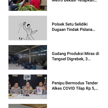
Tersangka Kasus
Perampasan Terhadap
Karyawati di Kawasan
MM2100
Polsek Setu Selidiki
Dugaan Tindak Pidana
Penganiayaan di Kp.
Lubangbuaya, Desa
Cijengkol
Gudang Produksi Miras di
Tangsel Digrebek, 3
Jeriken Arak Disita
Penipu Bermodus Tender
Alkes COVID Tilap Rp 5,8
M buat Bayar Utang