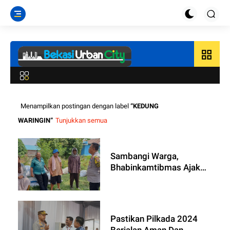
grid_view
Menampilkan postingan dengan label
KEDUNG
WARINGIN
Tunjukkan semua
Sambangi Warga,
Bhabinkamtibmas Ajak
Jaga Keamanan dan
Kedamaian Bersama
Pastikan Pilkada 2024
Berjalan Aman Dan