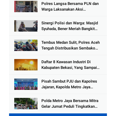
Hoaks
Polres Langsa Bersama PLN dan
Warga Laksanakan Aksi
Kemanusiaan Pascabanjir di Aceh
Tamiang
Sinergi Polisi dan Warga: Masjid
Syuhada, Bener Meriah Bangkit
dari Duka Bencana
Tembus Medan Sulit, Polres Aceh
Tengah Distribusikan Sembako
dan Sling Baja ke Kemukiman
Jamat
Daftar 8 Kawasan Industri Di
Kabupaten Bekasi, Yang Sampai
Cinlok Juga Ada Gak ?
Pisah Sambut PJU dan Kapolres
Jajaran, Kapolda Metro Jaya
Tekankan Pelayanan Publik
Diperkuat
Polda Metro Jaya Bersama Mitra
Gelar Jumat Peduli Tingkatkan
Kepedulian Sosial