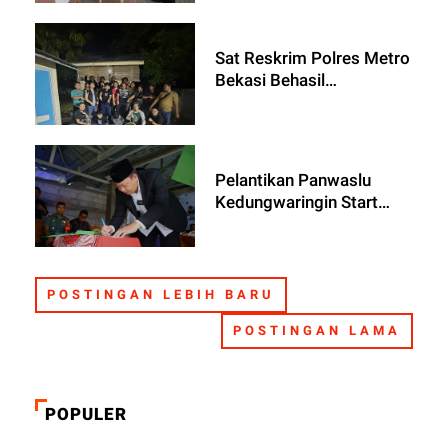
Pejabat Utama Dan 8
Kapolsek
Sat Reskrim Polres Metro
Bekasi Behasil
Menangkap 2 Terduga
Pelaku Tawuran Yang
Menyebabkan Korban
Meninggal Dunia
Pelantikan Panwaslu
Kedungwaringin Start
Awal Pemilu Serentak di
Kabupaten Bekasi
POSTINGAN LEBIH BARU
POSTINGAN LAMA
POPULER