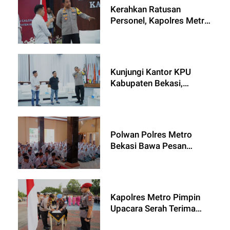
Kerahkan Ratusan
Personel, Kapolres Metro
Bekasi Pimpin
Pengamanan Pendaftaran
Pasangan Calon Bupati
dan wakil Bupati
Kunjungi Kantor KPU
Kabupaten Bekasi,
Kapolres Metro Bekasi
Pastikan Pilkada Aman
dan Damai
Polwan Polres Metro
Bekasi Bawa Pesan
Penting ke SMA Negeri 1
Kedungwaringin:
Antusiasme Pelajar
Pecah!
Kapolres Metro Pimpin
Upacara Serah Terima
Jabatan, Kapolres : Ada 7