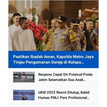
Pastikan Ibadah Aman, Kapolda Metro Jaya
Tinjau Pengamanan Gereja di Kelapa
Gading
Respons Cepat Dit Polairud Polda
Jatim Selamatkan Dua Anak
Terjebak Lumpur di Wisata
Kenjeran
UKW 2025 Resmi Ditutup, Kabid
Humas PMJ: Pers Profesional
Mitra Strategis Polri Tangkal