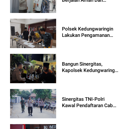
Damai, Kapolres Metro
Bekasi Monitoring
Pengamanan Pengundian
Nomor Urut Paslon
Polsek Kedungwaringin
Bupati dan Wakil Bupati
Lakukan Pengamanan
Bekasi
Rakord Pengundian dan
Pengumuman Nomor
Urut Bakal Pasangan
Cabup dan Cawabup
Bangun Sinergitas,
Kabupaten Bekasi
Kapolsek Kedungwaringin
Ajak Ormas Jaga
Ketertiban Jelang
Pemilukada 2024
Sinergitas TNI-Polri
Kawal Pendaftaran Cabup
dan Cawabup Kabupaten
Bekasi di KPUD Kedung
Waringin