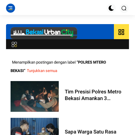
grid_view
Menampilkan postingan dengan label
POLRES MTERO
BEKASI
Tunjukkan semua
Tim Presisi Polres Metro
Bekasi Amankan 3
Remaja Terduga Begal di
Cikarang Timur
Sapa Warga Satu Rasa