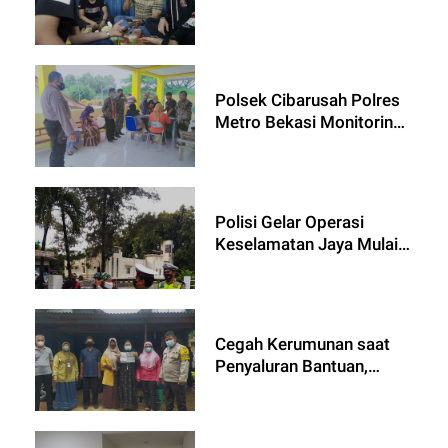
Polsek Cibarusah Polres
Metro Bekasi Monitoring
Pengamanan Penyaluran
BPNT Di 2 Desa
Kecamatan Bojongmangu
Polisi Gelar Operasi
Keselamatan Jaya Mulai 1
- 14 Maret 2022
Cegah Kerumunan saat
Penyaluran Bantuan,
Bhabinkamtibmas Setu
Imbau Prokes