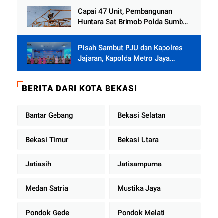
Capai 47 Unit, Pembangunan
Huntara Sat Brimob Polda Sumbar
Terus Berjalan di Pauh
Pisah Sambut PJU dan Kapolres
Jajaran, Kapolda Metro Jaya
Tekankan Pelayanan Publik
Diperkuat
BERITA DARI KOTA BEKASI
Bantar Gebang
Bekasi Selatan
Bekasi Timur
Bekasi Utara
Jatiasih
Jatisampurna
Medan Satria
Mustika Jaya
Pondok Gede
Pondok Melati