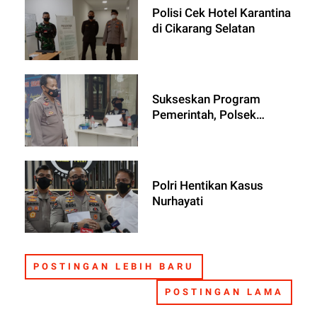
Polisi Cek Hotel Karantina
di Cikarang Selatan
Sukseskan Program
Pemerintah, Polsek
Serang Baru Polres Metro
Bekasi Kembali Lakukan
Vaksinasi Di
Polsubsektor Serang
Polri Hentikan Kasus
Baru
Nurhayati
POSTINGAN LEBIH BARU
POSTINGAN LAMA