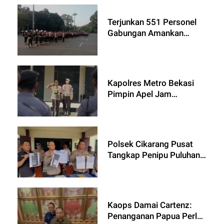
Pangan Polres Metro
Bekasi Kota
Terjunkan 551 Personel
Gabungan Amankan
Pertandingan Vietnam vs
Kamboja di GBK
Kapolres Metro Bekasi
Pimpin Apel Jam
Pimpinan, Ingatkan
Kedisiplinan dan
Kesiapsiagaan Personel
Polsek Cikarang Pusat
Tangkap Penipu Puluhan
Calon Pekerja, Korban
Rugi Puluhan Juta
Kaops Damai Cartenz:
Penanganan Papua Perlu