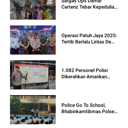
Satgas Ops Damai
Cartenz Tebar Kepedulian
dan Kebahagiaan di
Paniai dan Intan Jaya
Operasi Patuh Jaya 2025:
Tertib Berlalu Lintas Demi
Indonesia Emas
1.082 Personel Polisi
Dikerahkan Amankan
Sidang Hasto Kristiyanto
di PN Jakpus
Police Go To School,
Bhabinkamtibmas Polsek
Cikarang Barat Beri
Edukasi Kenakalan