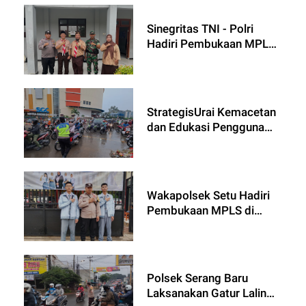
Remaja dan Safety Riding
di SMK Cibitung 1
Sinegritas TNI - Polri
Hadiri Pembukaan MPLS
SMAN 2 Cikbar,
Sampaikan Imbauan
Kamtibmas kepada Siswa
Baru
StrategisUrai Kemacetan
dan Edukasi Pengguna
Jalan, Polwan Polres
Metro Bekasi Laksanakan
Gatur Lalin
Wakapolsek Setu Hadiri
Pembukaan MPLS di
SMAN 1 Setu, Sampaikan
Pesan Kamtibmas dan
Nilai Panca Waluya
Polsek Serang Baru
Laksanakan Gatur Lalin