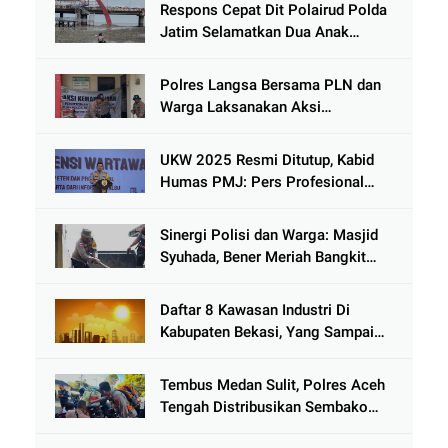
Respons Cepat Dit Polairud Polda
Jatim Selamatkan Dua Anak
Terjebak Lumpur di Wisata
Kenjeran
Polres Langsa Bersama PLN dan
Warga Laksanakan Aksi
Kemanusiaan Pascabanjir di Aceh
Tamiang
UKW 2025 Resmi Ditutup, Kabid
Humas PMJ: Pers Profesional
Mitra Strategis Polri Tangkal
Hoaks
Sinergi Polisi dan Warga: Masjid
Syuhada, Bener Meriah Bangkit
dari Duka Bencana
Daftar 8 Kawasan Industri Di
Kabupaten Bekasi, Yang Sampai
Cinlok Juga Ada Gak ?
Tembus Medan Sulit, Polres Aceh
Tengah Distribusikan Sembako
dan Sling Baja ke Kemukiman