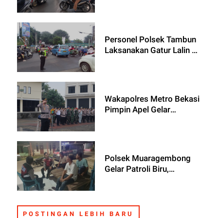
Pagi di Simpang Mega
Regency, Pastikan Arus
Lalu Lintas Lancar dan
Kondusif
Personel Polsek Tambun
Laksanakan Gatur Lalin di
Titik Rawan Macet, Urai
Kepadatan Arus
Kendaraan
Wakapolres Metro Bekasi
Pimpin Apel Gelar
Pasukan Operasi Patuh
Jaya 2025
Polsek Muaragembong
Gelar Patroli Biru,
Antisipasi 3C dan
Gangguan Kamtibmas di
Wilayah Pesisir
POSTINGAN LEBIH BARU