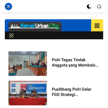
grid_view
Polri Tegas Tindak
Anggota yang Membelot,
Aske Mabel Divonis 8
Tahun Penjara
Puslitbang Polri Gelar
FGD Strategi
Pemberdayaan SDM dan
Dukungan Ketahanan