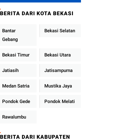
Metro Jaya
Tekankan
BERITA DARI KOTA BEKASI
Pelayanan Publik
Diperkuat
Bantar
Bekasi Selatan
Gebang
Bekasi Timur
Bekasi Utara
Jatiasih
Jatisampurna
Medan Satria
Mustika Jaya
Pondok Gede
Pondok Melati
Rawalumbu
BERITA DARI KABUPATEN