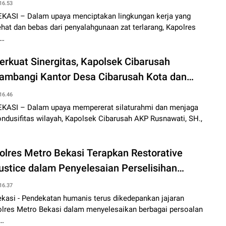
osialisasikan Layanan 110
16.53
EKASI – Dalam upaya menciptakan lingkungan kerja yang
hat dan bebas dari penyalahgunaan zat terlarang, Kapolres
…
erkuat Sinergitas, Kapolsek Cibarusah
ambangi Kantor Desa Cibarusah Kota dan
osialisasikan Layanan 110
16.46
EKASI – Dalam upaya mempererat silaturahmi dan menjaga
ndusifitas wilayah, Kapolsek Cibarusah AKP Rusnawati, SH.,
olres Metro Bekasi Terapkan Restorative
ustice dalam Penyelesaian Perselisihan
arga di Tambun Selatan
16.37
ekasi - Pendekatan humanis terus dikedepankan jajaran
olres Metro Bekasi dalam menyelesaikan berbagai persoalan
i…