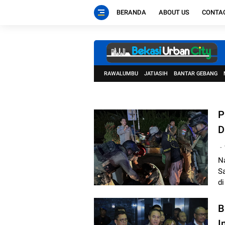
BERANDA
ABOUT US
CONTA
RAWALUMBU
JATIASIH
BANTAR GEBANG
P
D
N
S
di
B
I