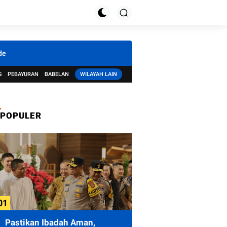
de
G
PEBAYURAN
BABELAN
WILAYAH LAIN
POPULER
Pastikan Ibadah Aman,