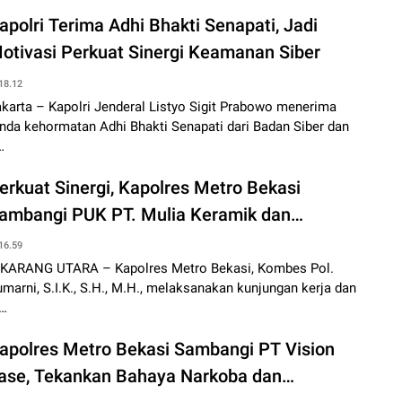
apolri Terima Adhi Bhakti Senapati, Jadi
otivasi Perkuat Sinergi Keamanan Siber
18.12
karta – Kapolri Jenderal Listyo Sigit Prabowo menerima
nda kehormatan Adhi Bhakti Senapati dari Badan Siber dan
…
erkuat Sinergi, Kapolres Metro Bekasi
ambangi PUK PT. Mulia Keramik dan
osialisasikan Layanan 110
16.59
IKARANG UTARA – Kapolres Metro Bekasi, Kombes Pol.
marni, S.I.K., S.H., M.H., melaksanakan kunjungan kerja dan
i…
apolres Metro Bekasi Sambangi PT Vision
ase, Tekankan Bahaya Narkoba dan