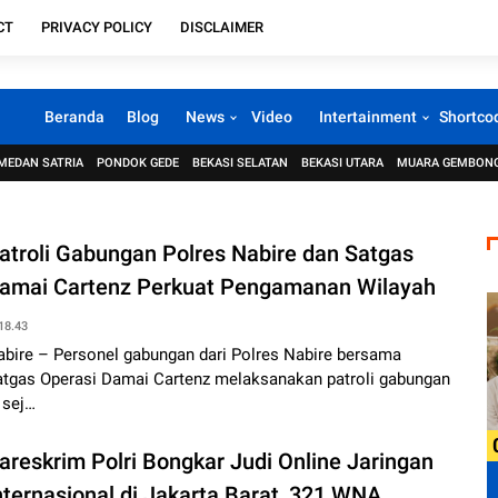
CT
PRIVACY POLICY
DISCLAIMER
Beranda
Blog
News
Video
Intertainment
Shortco
MEDAN SATRIA
PONDOK GEDE
BEKASI SELATAN
BEKASI UTARA
MUARA GEMBON
atroli Gabungan Polres Nabire dan Satgas
amai Cartenz Perkuat Pengamanan Wilayah
18.43
abire – Personel gabungan dari Polres Nabire bersama
atgas Operasi Damai Cartenz melaksanakan patroli gabungan
 sej…
areskrim Polri Bongkar Judi Online Jaringan
nternasional di Jakarta Barat, 321 WNA