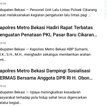
erpantau Ramai Lancar
19.09
bupaten Bekasi — Personel Unit Lalu Lintas Polsek Cikarang
sat melaksanakan kegiatan pengaturan lalu lintas pagi …
apolres Metro Bekasi Hadiri Rapat Terbatas
enguatan Penataan PKL Pasar Baru Cikarang,
ekankan Solusi Humanis dan Penegakan
18.52
turan
abupaten Bekasi — Kapolres Metro Bekasi KBP Sumarni,
I.K., S.H., M.H., menghadiri sekaligus memberikan arahan
ent…
apolres Metro Bekasi Dampingi Sosialisasi
ERMAS Bersama Anggota DPR RI H. Obon
abroni, Soroti Bahaya Penyalahgunaan Obat
18.42
aftar G dan Pentingnya Hidup Sehat
abupaten Bekasi — Upaya meningkatkan kesadaran
syarakat terhadap pola hidup sehat terus digencarkan
lalui kegiat…