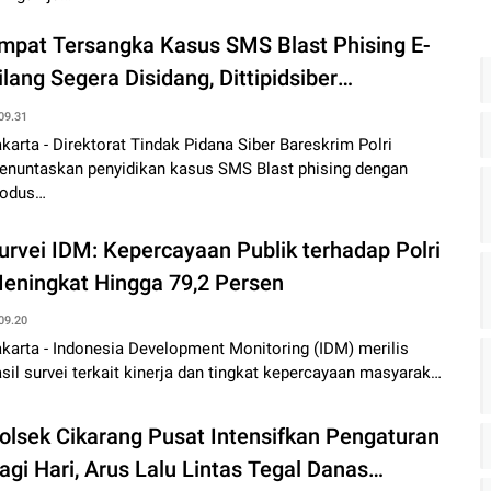
mpat Tersangka Kasus SMS Blast Phising E-
ilang Segera Disidang, Dittipidsiber
impahkan Tersangka dan Barang Bukti ke
09.31
ejari
karta - Direktorat Tindak Pidana Siber Bareskrim Polri
enuntaskan penyidikan kasus SMS Blast phising dengan
odus…
urvei IDM: Kepercayaan Publik terhadap Polri
eningkat Hingga 79,2 Persen
09.20
karta - Indonesia Development Monitoring (IDM) merilis
sil survei terkait kinerja dan tingkat kepercayaan masyarak…
olsek Cikarang Pusat Intensifkan Pengaturan
agi Hari, Arus Lalu Lintas Tegal Danas