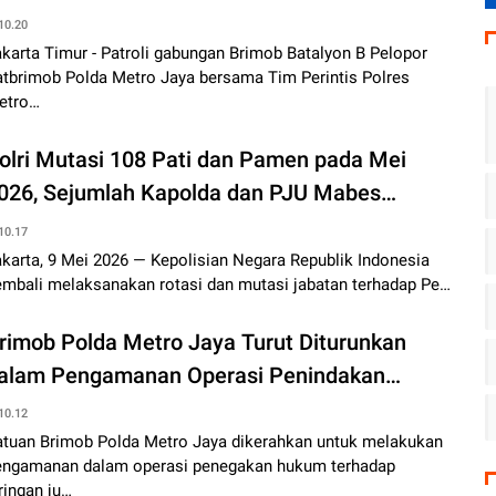
10.20
karta Timur - Patroli gabungan Brimob Batalyon B Pelopor
atbrimob Polda Metro Jaya bersama Tim Perintis Polres
etro…
olri Mutasi 108 Pati dan Pamen pada Mei
026, Sejumlah Kapolda dan PJU Mabes
erganti
10.17
karta, 9 Mei 2026 — Kepolisian Negara Republik Indonesia
embali melaksanakan rotasi dan mutasi jabatan terhadap Pe…
rimob Polda Metro Jaya Turut Diturunkan
alam Pengamanan Operasi Penindakan
aringan Judi Online Internasional
10.12
atuan Brimob Polda Metro Jaya dikerahkan untuk melakukan
engamanan dalam operasi penegakan hukum terhadap
ringan ju…