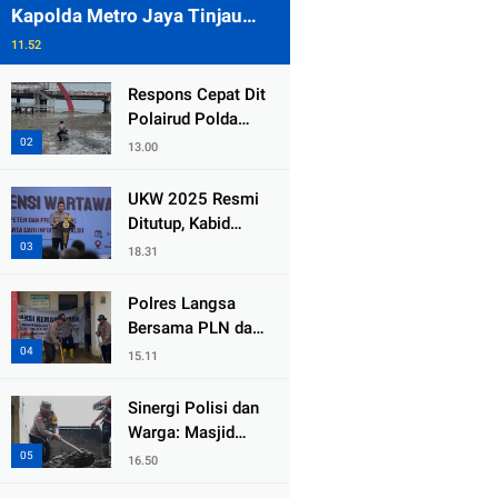
Kapolda Metro Jaya Tinjau
Pengamanan Gereja di Kelapa
11.52
Gading
Respons Cepat Dit
Polairud Polda
Jatim Selamatkan
13.00
Dua Anak Terjebak
Lumpur di Wisata
UKW 2025 Resmi
Kenjeran
Ditutup, Kabid
Humas PMJ: Pers
18.31
Profesional Mitra
Strategis Polri
Polres Langsa
Tangkal Hoaks
Bersama PLN dan
Warga
15.11
Laksanakan Aksi
Kemanusiaan
Sinergi Polisi dan
Pascabanjir di
Warga: Masjid
Aceh Tamiang
Syuhada, Bener
16.50
Meriah Bangkit