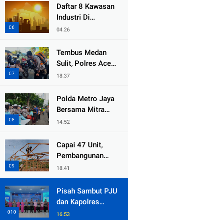
dari Duka Bencana
Daftar 8 Kawasan
Industri Di
Kabupaten Bekasi,
04.26
Yang Sampai
Cinlok Juga Ada
Tembus Medan
Gak ?
Sulit, Polres Aceh
Tengah
18.37
Distribusikan
Sembako dan
Polda Metro Jaya
Sling Baja ke
Bersama Mitra
Kemukiman Jamat
Gelar Jumat
14.52
Peduli Tingkatkan
Kepedulian Sosial
Capai 47 Unit,
Pembangunan
Huntara Sat
18.41
Brimob Polda
Sumbar Terus
Pisah Sambut PJU
Berjalan di Pauh
dan Kapolres
Jajaran, Kapolda
16.53