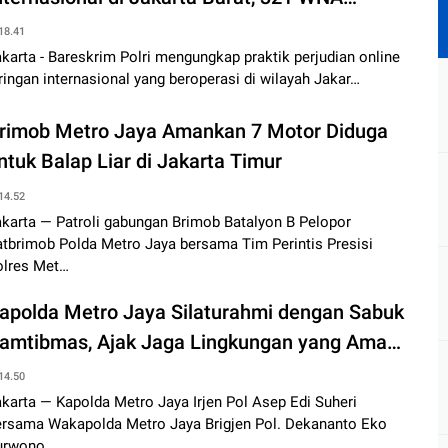
iamankan
18.41
karta - Bareskrim Polri mengungkap praktik perjudian online
ringan internasional yang beroperasi di wilayah Jakar…
rimob Metro Jaya Amankan 7 Motor Diduga
ntuk Balap Liar di Jakarta Timur
14.52
akarta — Patroli gabungan Brimob Batalyon B Pelopor
atbrimob Polda Metro Jaya bersama Tim Perintis Presisi
olres Met…
apolda Metro Jaya Silaturahmi dengan Sabuk
amtibmas, Ajak Jaga Lingkungan yang Aman
an Tertib
14.50
karta — Kapolda Metro Jaya Irjen Pol Asep Edi Suheri
ersama Wakapolda Metro Jaya Brigjen Pol. Dekananto Eko
urwono …