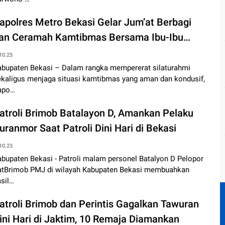
apolres Metro Bekasi Gelar Jum’at Berbagi
an Ceramah Kamtibmas Bersama Ibu-Ibu
abuk Kamtibmas di Cikarang Utara
10.25
abupaten Bekasi – Dalam rangka mempererat silaturahmi
ekaligus menjaga situasi kamtibmas yang aman dan kondusif,
apo…
atroli Brimob Batalayon D, Amankan Pelaku
uranmor Saat Patroli Dini Hari di Bekasi
10.23
bupaten Bekasi - Patroli malam personel Batalyon D Pelopor
atBrimob PMJ di wilayah Kabupaten Bekasi membuahkan
sil…
atroli Brimob dan Perintis Gagalkan Tawuran
ini Hari di Jaktim, 10 Remaja Diamankan