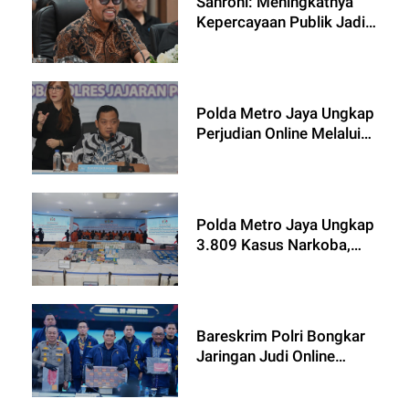
Sahroni: Meningkatnya
Kepercayaan Publik Jadi
Bukti Kinerja Polri
Dirasakan Masyarakat
Polda Metro Jaya Ungkap
Perjudian Online Melalui
Aplikasi Live Streaming
Polda Metro Jaya Ungkap
3.809 Kasus Narkoba,
17,45 Ton Barang Bukti
Disita
Bareskrim Polri Bongkar
Jaringan Judi Online
Internasional, Tetapkan
287 WNA dan 4 WNI