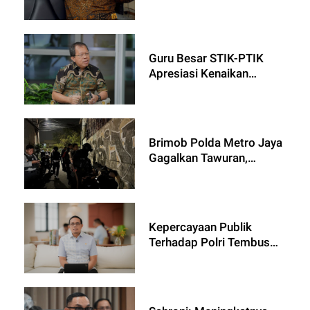
Jadi Momentum Evaluasi
dan Penguatan Kinerja
Kepolisian
Guru Besar STIK-PTIK
Apresiasi Kenaikan
Kepercayaan Publik
terhadap Polri hingga
82,4 Persen
Brimob Polda Metro Jaya
Gagalkan Tawuran,
Delapan Pemuda
Diamankan di Ciracas
Kepercayaan Publik
Terhadap Polri Tembus
82,4 Persen Berdasarkan
Survei Litbang Kompas,
Penasehat Khusus
Presiden Beri Apresiasi