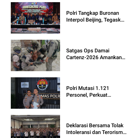
sebagai Tersangka
Polri Tangkap Buronan
Interpol Beijing, Tegaskan
Komitmen Berantas
Kejahatan Transnasional
Satgas Ops Damai
Cartenz-2026 Amankan
Terduga Anggota KKB
Kodap III Dulla di Intan
Jaya
Polri Mutasi 1.121
Personel, Perkuat
Organisasi hingga Daerah
Deklarasi Bersama Tolak
Intoleransi dan Terorisme,