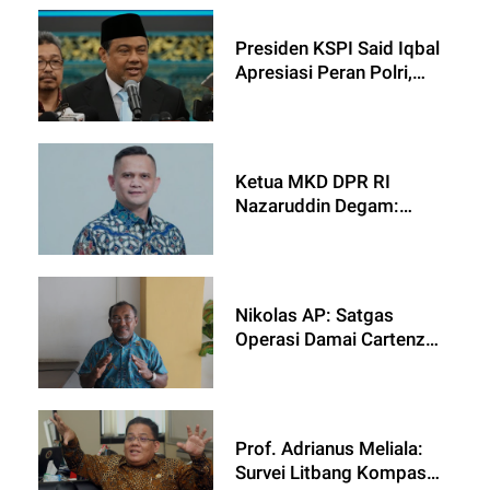
Kinerja Profesional
Presiden KSPI Said Iqbal
Apresiasi Peran Polri,
Ucapkan Selamat Hari
Bhayangkara ke-80
Ketua MKD DPR RI
Nazaruddin Degam:
Kepercayaan Publik 82,4
Persen Jadi Kado
Terindah bagi Polri di HUT
Bhayangkara ke-80
Nikolas AP: Satgas
Operasi Damai Cartenz
Berperan Penting
Menjaga Papua Tetap
Aman dan Damai
Prof. Adrianus Meliala:
Survei Litbang Kompas