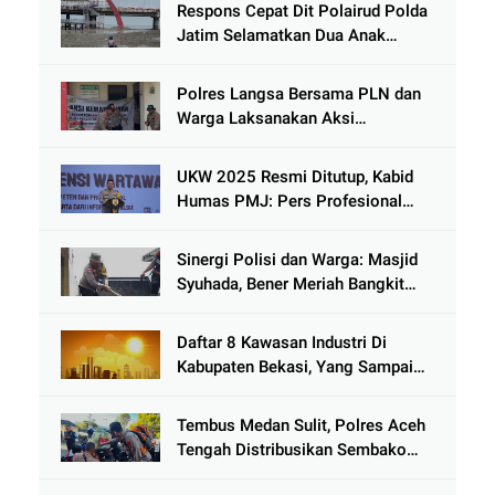
Respons Cepat Dit Polairud Polda
Jatim Selamatkan Dua Anak
Terjebak Lumpur di Wisata
Kenjeran
Polres Langsa Bersama PLN dan
Warga Laksanakan Aksi
Kemanusiaan Pascabanjir di Aceh
Tamiang
UKW 2025 Resmi Ditutup, Kabid
Humas PMJ: Pers Profesional
Mitra Strategis Polri Tangkal
Hoaks
Sinergi Polisi dan Warga: Masjid
Syuhada, Bener Meriah Bangkit
dari Duka Bencana
Daftar 8 Kawasan Industri Di
Kabupaten Bekasi, Yang Sampai
Cinlok Juga Ada Gak ?
Tembus Medan Sulit, Polres Aceh
Tengah Distribusikan Sembako
dan Sling Baja ke Kemukiman