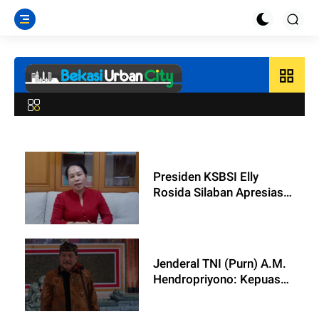
grid_view
Presiden KSBSI Elly
Rosida Silaban Apresiasi
Kepercayaan Publik
terhadap Polri, Harap
Tetap Menjadi Sahabat
Buruh
Jenderal TNI (Purn) A.M.
Hendropriyono: Kepuasan
Publik terhadap Polri
Harus Dijaga Melalui