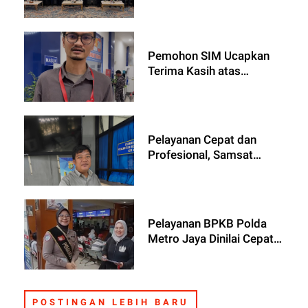
Densus 88 AT Polri
Perkuat Ketahanan Sosial
Masyarakat
Pemohon SIM Ucapkan
Terima Kasih atas
Pelayanan Satpas SIM
Daan Mogot
Pelayanan Cepat dan
Profesional, Samsat
Jakarta Barat Dapat
Apresiasi Masyarakat
Pelayanan BPKB Polda
Metro Jaya Dinilai Cepat,
Warga Beri Masukan
Penambahan Loket
POSTINGAN LEBIH BARU