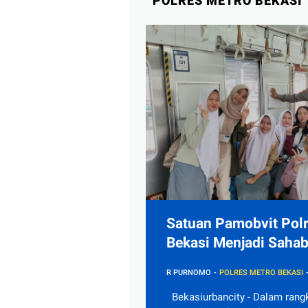
POLRES METRO BEKASI
Kamtibmas
Satuan Pamobvit Polr
Bekasi Menjadi Sahab
Masyarakat di Tempa
R PURNOMO
POLRES METRO BEKASI
Pelayanan Publik
Bekasiurbancity - Dalam rang