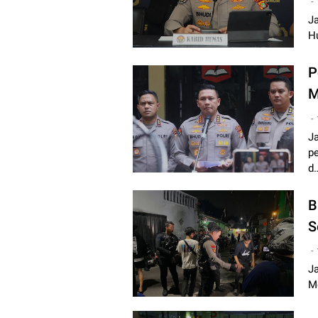
J
Hu
P
M
Ja
p
d
B
S
Ja
Me