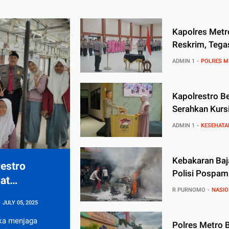
Kapolres Metro
Reskrim, Teg
Profesionali
ADMIN 1
POLRES M
Kapolrestro B
Serahkan Kurs
Wartawan Masc
ADMIN 1
KESEHATA
Kebakaran Baj
estro
Polisi Pospam
at
R PURNOMO
NASIO
t
JULY 05, 2025
ka menjaga
Polres Metro B