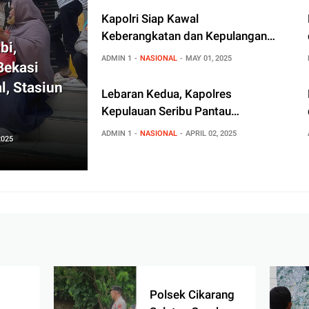
Kapolri Siap Kawal
Keberangkatan dan Kepulangan
bi,
Buruh di Peringatan May Day
ADMIN 1
NASIONAL
MAY 01, 2025
Bekasi
, Stasiun
Lebaran Kedua, Kapolres
Kepulauan Seribu Pantau
Langsung Arus Mudik dan
ADMIN 1
NASIONAL
APRIL 02, 2025
2025
Kunjungan Wisatawan
Polsek Cikarang