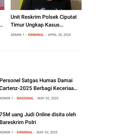
Unit Reskrim Polsek Ciputat
n
Timur Ungkap Kasus
t–
Curanmor, Tangkap Residivis
ADMIN 1
KRIMINAL
APRIL 30, 2025
Spesialis Pencurian
Personel Satgas Humas Damai
Cartenz-2025 Berbagi Keceriaan
dengan Anak-Anak di Distrik
ADMIN 1
NASIONAL
MAY 02, 2025
Mulia, Puncak Jaya
75M uang Judi Online disita oleh
Bareskrim Polri
ADMIN 1
KRIMINAL
MAY 02, 2025