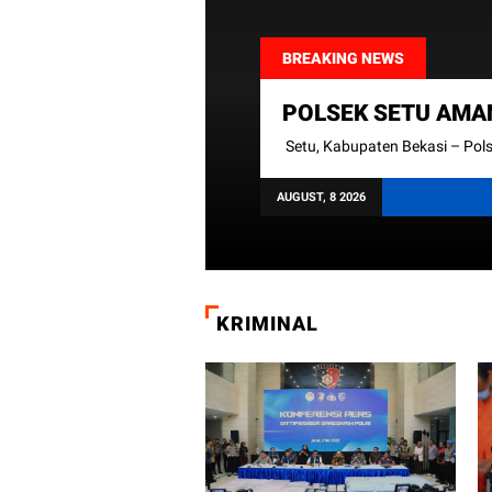
SI BAHAS
POLSEK SETU AMA
 TAHUN BARU
HIDUP DI TPAS B
rum Lalu Lin ..
Setu, Kabupaten Bekasi – Polse
AUGUST, 8 2026
prev
next
KRIMINAL