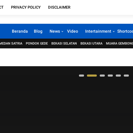
CT
PRIVACY POLICY
DISCLAIMER
Beranda
Blog
News
Video
Intertainment
Shortco
MEDAN SATRIA
PONDOK GEDE
BEKASI SELATAN
BEKASI UTARA
MUARA GEMBON