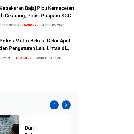
Kebakaran Bajaj Picu Kemacetan
di Cikarang, Polisi Pospam SGC
Pulihkan Situasi
R PURNOMO
NASIONAL
APRIL 06, 2025
Polres Metro Bekasi Gelar Apel
dan Pengaturan Lalu Lintas di
Pospam SGC dalam Rangka
ADMIN 1
NASIONAL
MARCH 28, 2025
Operasi Ketupat Jaya 2025
Dari
Bhabi