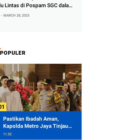
lu Lintas di Pospam SGC dalam
i Ketupat Jaya 2025
MARCH 28, 2025
POPULER
Pastikan Ibadah Aman,
Kapolda Metro Jaya Tinjau
Pengamanan Gereja di Kelapa
11.52