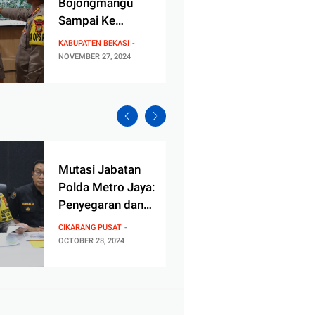
Bojongmangu
Desa T
Sampai Ke
Sampa
Muaragembong,
Kamti
KABUPATEN BEKASI
CIKARANG
Kapolres Metro
kepad
NOVEMBER 27, 2024
NOVEMBER
Bekasi Kerahkan
Kampu
1.885 Personel
Gabungan Berikan
Keamanan
Maksimal Dalam
Pilkada
Mutasi Jabatan
Amank
Polda Metro Jaya:
Kampa
Penyegaran dan
Pilkad
Peningkatan
Polisi
CIKARANG PUSAT
KOTA BEK
Kinerja
178 Pe
OCTOBER 28, 2024
26, 2024