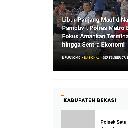
Libur Panjang Maulid Na
Pamobvit Polres Metro 
Fokus Amankan Terminal
hingga Sentra Ekonomi
R PURNOMO
NASIONAL
SEPTEMBER 07, 
KABUPATEN BEKASI
Rapat Forum Lalu
Polsek Setu