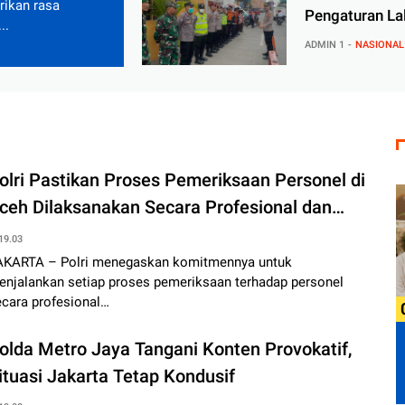
ikan rasa
Pengaturan La
..
Rangka Operas
ADMIN 1
NASIONAL
olri Pastikan Proses Pemeriksaan Personel di
ceh Dilaksanakan Secara Profesional dan
ransparan
19.03
AKARTA – Polri menegaskan komitmennya untuk
enjalankan setiap proses pemeriksaan terhadap personel
ecara profesional…
olda Metro Jaya Tangani Konten Provokatif,
ituasi Jakarta Tetap Kondusif