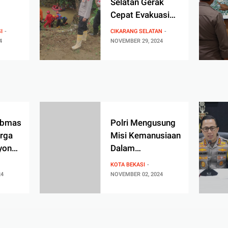
Selatan Gerak
Cepat Evakuasi
Korban Anak
I
CIKARANG SELATAN
Hidup
Terseret Arus di
4
NOVEMBER 29, 2024
Mega Regency
Serang Baru
ibmas
Polri Mengusung
rga
Misi Kemanusiaan
yon
Dalam
mas
Penanganan
KOTA BEKASI
 Jaya:
Kebakaran Pabrik
24
NOVEMBER 02, 2024
si
Pakan Ternak di
m
Bekasi