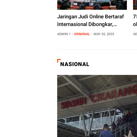
Jaringan Judi Online Bertaraf
7
Internasional Dibongkar,
o
Polisi Amankan Rp75 Miliar
ADMIN 1
KRIMINAL
MAY 02, 2025
AD
NASIONAL