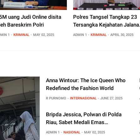
5M uang Judi Online disita
Polres Tangsel Tangkap 23
leh Bareskrim Polri
Tersangka Kejahatan Jalana
dan Curanmor Selama Mare
MIN 1
KRIMINAL
MAY 02, 2025
ADMIN 1
KRIMINAL
APRIL 30, 2025
April 2025
Anna Wintour: The Ice Queen Who
Redefined the Fashion World
R PURNOMO
INTERNASIONAL
JUNE 27, 2025
Bripda Jessica, Polwan di Polda
Riau, Sabet Medali Emas
Kejuaraan Karate di Malaysia
ADMIN 1
NASIONAL
MAY 02, 2025