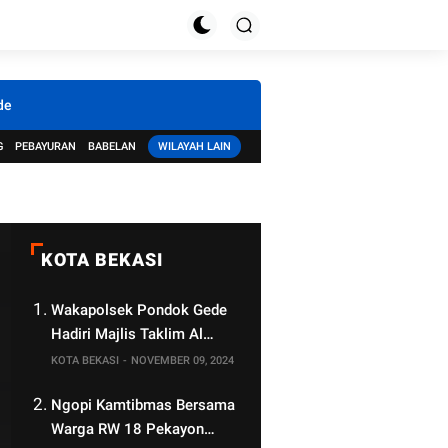
de
G
PEBAYURAN
BABELAN
WILAYAH LAIN
KOTA BEKASI
Wakapolsek Pondok Gede
Hadiri Majlis Taklim Al
Waqiah Center, Tingkatkan
KOTA BEKASI
NOVEMBER 09, 2024
Sinergi Jelang Pilkada 2024
Ngopi Kamtibmas Bersama
Warga RW 18 Pekayon