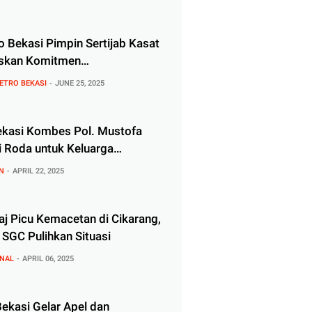
 Bekasi Pimpin Sertijab Kasat
askan Komitmen
sme Penegakan Hukum
ETRO BEKASI
JUNE 25, 2025
ekasi Kombes Pol. Mustofa
i Roda untuk Keluarga
ipol.id
N
APRIL 22, 2025
aj Picu Kemacetan di Cikarang,
 SGC Pulihkan Situasi
NAL
APRIL 06, 2025
ekasi Gelar Apel dan