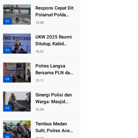
Gading
Respons Cepat Dit
Polairud Polda
Jatim Selamatkan
13.00
Dua Anak Terjebak
Lumpur di Wisata
UKW 2025 Resmi
Kenjeran
Ditutup, Kabid
Humas PMJ: Pers
18.31
Profesional Mitra
Strategis Polri
Polres Langsa
Tangkal Hoaks
Bersama PLN dan
Warga
15.11
Laksanakan Aksi
Kemanusiaan
Sinergi Polisi dan
Pascabanjir di
Warga: Masjid
Aceh Tamiang
Syuhada, Bener
16.50
Meriah Bangkit
dari Duka Bencana
Tembus Medan
Sulit, Polres Aceh
Tengah