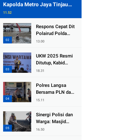
Kapolda Metro Jaya Tinjau
Pengamanan Gereja di Kelapa
11.52
Gading
Respons Cepat Dit
Polairud Polda
Jatim Selamatkan
13.00
Dua Anak Terjebak
Lumpur di Wisata
UKW 2025 Resmi
Kenjeran
Ditutup, Kabid
Humas PMJ: Pers
18.31
Profesional Mitra
Strategis Polri
Polres Langsa
Tangkal Hoaks
Bersama PLN dan
Warga
15.11
Laksanakan Aksi
Kemanusiaan
Sinergi Polisi dan
Pascabanjir di
Warga: Masjid
Aceh Tamiang
Syuhada, Bener
16.50
Meriah Bangkit