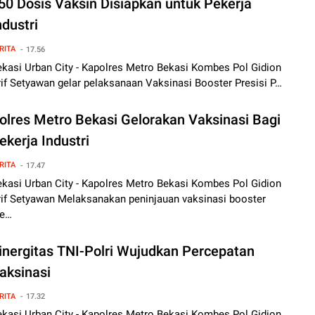
50 Dosis Vaksin Disiapkan untuk Pekerja
ndustri
RITA
17.56
ekasi Urban City - Kapolres Metro Bekasi Kombes Pol Gidion
if Setyawan gelar pelaksanaan Vaksinasi Booster Presisi P…
olres Metro Bekasi Gelorakan Vaksinasi Bagi
ekerja Industri
RITA
17.47
ekasi Urban City - Kapolres Metro Bekasi Kombes Pol Gidion
rif Setyawan Melaksanakan peninjauan vaksinasi booster
re…
inergitas TNI-Polri Wujudkan Percepatan
aksinasi
RITA
17.32
ekasi Urban City - Kapolres Metro Bekasi Kombes Pol Gidion