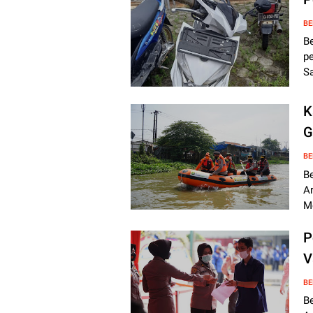
BE
B
p
S
K
G
BE
B
A
M
P
V
BE
B