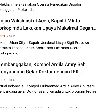
olekhan melaksanakan Operasi Penegakan Disiplin
elanggaran Prokes d…
injau Vaksinasi di Aceh, Kapolri Minta
orkopimda Lakukan Upaya Maksimal Cegah
eningkatan Positivity Rate
RITA
20.27
kasi Urban City - Kapolri Jenderal Listyo Sigit Prabowo
eminta kepada Forum Koordinasi Pimpinan Daerah
Forkopimda)…
embanggakan, Kompol Ardila Amry Sah
enyandang Gelar Doktor dengan IPK
ertinggi
RITA
18.09
ktual Indonesia - Kompol Muhammad Ardila Amry kini resmi
enyandang gelar Doktor usai diwisuda untuk program Profesi,