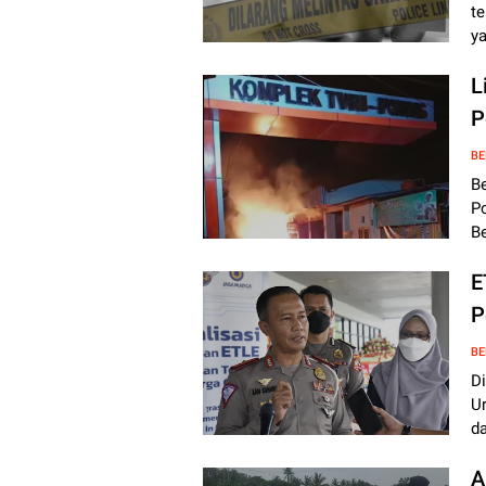
te
y
L
P
BE
B
Po
B
E
P
BE
Di
Ur
d
A