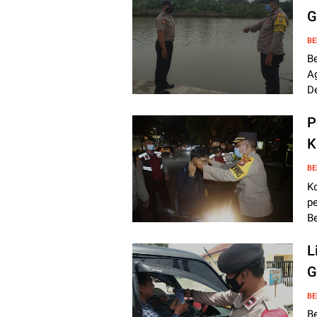
G
BE
B
A
D
P
K
BE
K
p
B
L
G
BE
B