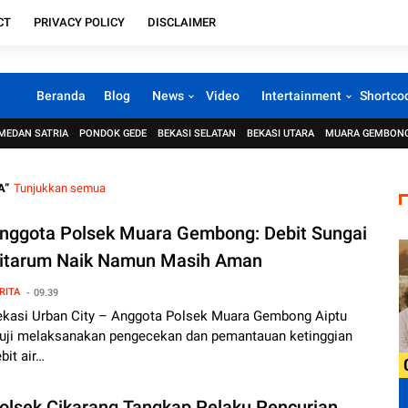
CT
PRIVACY POLICY
DISCLAIMER
Beranda
Blog
News
Video
Intertainment
Shortco
MEDAN SATRIA
PONDOK GEDE
BEKASI SELATAN
BEKASI UTARA
MUARA GEMBON
A
Tunjukkan semua
nggota Polsek Muara Gembong: Debit Sungai
itarum Naik Namun Masih Aman
RITA
09.39
ekasi Urban City – Anggota Polsek Muara Gembong Aiptu
uji melaksanakan pengecekan dan pemantauan ketinggian
bit air…
olsek Cikarang Tangkap Pelaku Pencurian