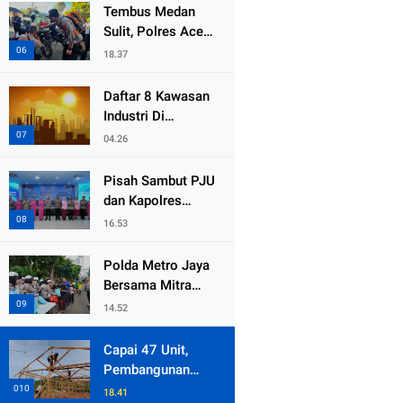
dari Duka Bencana
Tembus Medan
Sulit, Polres Aceh
Tengah
18.37
Distribusikan
Sembako dan
Daftar 8 Kawasan
Sling Baja ke
Industri Di
Kemukiman Jamat
Kabupaten Bekasi,
04.26
Yang Sampai
Cinlok Juga Ada
Pisah Sambut PJU
Gak ?
dan Kapolres
Jajaran, Kapolda
16.53
Metro Jaya
Tekankan
Polda Metro Jaya
Pelayanan Publik
Bersama Mitra
Diperkuat
Gelar Jumat
14.52
Peduli Tingkatkan
Kepedulian Sosial
Capai 47 Unit,
Pembangunan
Huntara Sat
18.41