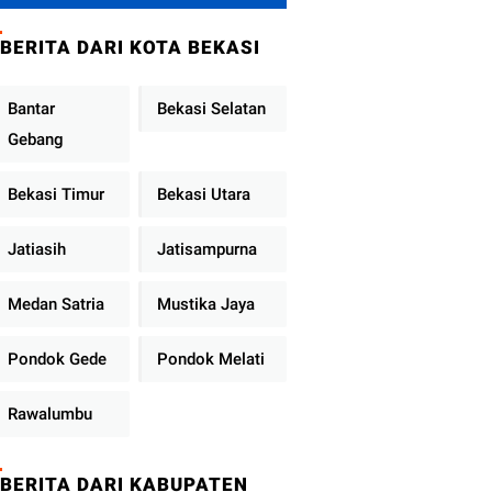
Brimob Polda
Sumbar Terus
BERITA DARI KOTA BEKASI
Berjalan di Pauh
Bantar
Bekasi Selatan
Gebang
Bekasi Timur
Bekasi Utara
Jatiasih
Jatisampurna
Medan Satria
Mustika Jaya
Pondok Gede
Pondok Melati
Rawalumbu
BERITA DARI KABUPATEN