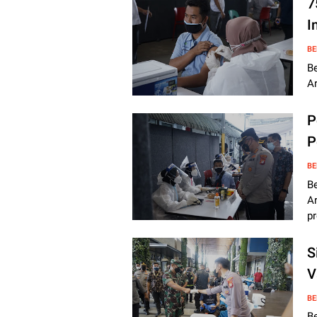
7
I
BE
B
Ar
P
P
BE
B
A
p
S
V
BE
B