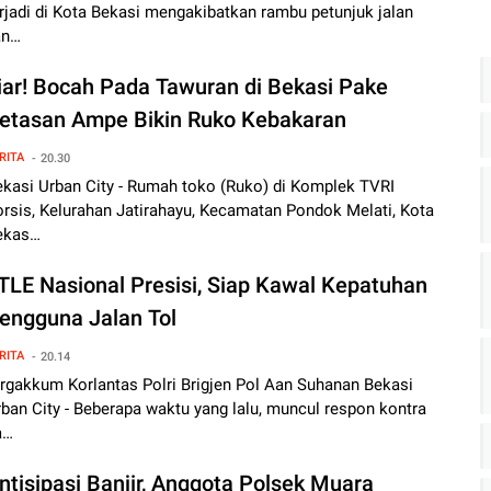
rjadi di Kota Bekasi mengakibatkan rambu petunjuk jalan
an…
iar! Bocah Pada Tawuran di Bekasi Pake
etasan Ampe Bikin Ruko Kebakaran
RITA
20.30
ekasi Urban City - Rumah toko (Ruko) di Komplek TVRI
rsis, Kelurahan Jatirahayu, Kecamatan Pondok Melati, Kota
ekas…
TLE Nasional Presisi, Siap Kawal Kepatuhan
engguna Jalan Tol
RITA
20.14
rgakkum Korlantas Polri Brigjen Pol Aan Suhanan Bekasi
ban City - Beberapa waktu yang lalu, muncul respon kontra
a…
ntisipasi Banjir, Anggota Polsek Muara