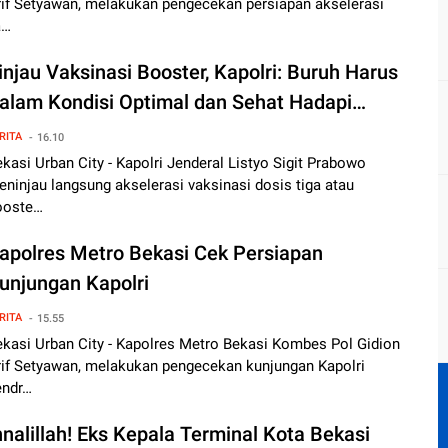
rif Setyawan, melakukan pengecekan persiapan akselerasi
a…
injau Vaksinasi Booster, Kapolri: Buruh Harus
alam Kondisi Optimal dan Sehat Hadapi
micron
RITA
16.10
kasi Urban City - Kapolri Jenderal Listyo Sigit Prabowo
ninjau langsung akselerasi vaksinasi dosis tiga atau
ooste…
apolres Metro Bekasi Cek Persiapan
unjungan Kapolri
RITA
15.55
ekasi Urban City - Kapolres Metro Bekasi Kombes Pol Gidion
rif Setyawan, melakukan pengecekan kunjungan Kapolri
endr…
nnalillah! Eks Kepala Terminal Kota Bekasi