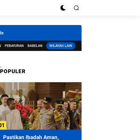
de
G
PEBAYURAN
BABELAN
WILAYAH LAIN
POPULER
Pastikan Ibadah Aman,