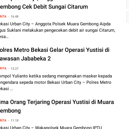
embong Cek Debit Sungai Citarum
RITA
16.48
ekasi Urban City – Anggota Polsek Muara Gembong Aipda
gus Suklani melakukan pengecekan debit air sungai Citarum,
esa…
olres Metro Bekasi Gelar Operasi Yustisi di
awasan Jababeka 2
RITA
13.27
ompol Yulianto ketika sedang mengenakan masker kepada
engendara sepeda motor Bekasi Urban City – Polres Metro
ekasi …
ima Orang Terjaring Operasi Yustisi di Muara
embong
RITA
11.18
ekasi Urban City – Wakapolsek Muara Gembong IPTU