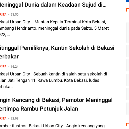
eninggal Dunia dalam Keadaan Sujud di
elnya
RITA
23.50
kasi Urban City - Mantan Kepala Terminal Kota Bekasi,
ambang Hendrianto, meninggal dunia pada Sabtu, 5 Maret
22, …
itinggal Pemiliknya, Kantin Sekolah di Bekasi
erbakar
RITA
16.24
kasi Urban City - Sebuah kantin di salah satu sekolah di
lan Jati Tengah 11, Rawa Lumbu, Kota Bekasi, ludes
erbaka…
ngin Kencang di Bekasi, Pemotor Meninggal
ertimpa Rambu Petunjuk Jalan
RITA
22.08
mbar ilustrasi Bekasi Urban City - Angin kencang yang