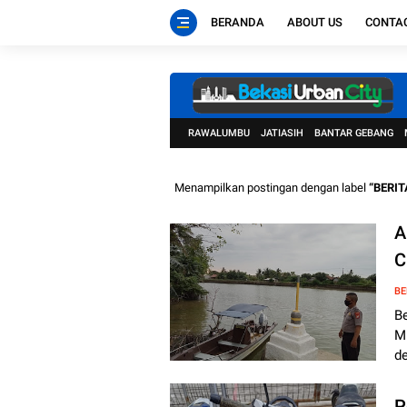
BERANDA
ABOUT US
CONTA
RAWALUMBU
JATIASIH
BANTAR GEBANG
Menampilkan postingan dengan label
BERIT
A
C
BE
B
M
de
P