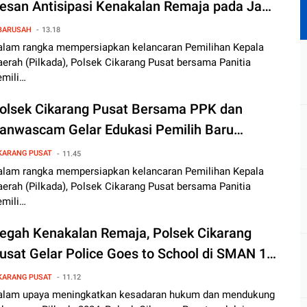
esan Antisipasi Kenakalan Remaja pada Jam
ubaran Sekolah
BARUSAH
13.18
alam rangka mempersiapkan kelancaran Pemilihan Kepala
erah (Pilkada), Polsek Cikarang Pusat bersama Panitia
emili…
olsek Cikarang Pusat Bersama PPK dan
anwascam Gelar Edukasi Pemilih Baru
epada Siswa SMA dalam Persiapan Pilkada
KARANG PUSAT
11.45
alam rangka mempersiapkan kelancaran Pemilihan Kepala
erah (Pilkada), Polsek Cikarang Pusat bersama Panitia
emili…
egah Kenakalan Remaja, Polsek Cikarang
usat Gelar Police Goes to School di SMAN 1
ikarang Pusat
KARANG PUSAT
11.12
alam upaya meningkatkan kesadaran hukum dan mendukung