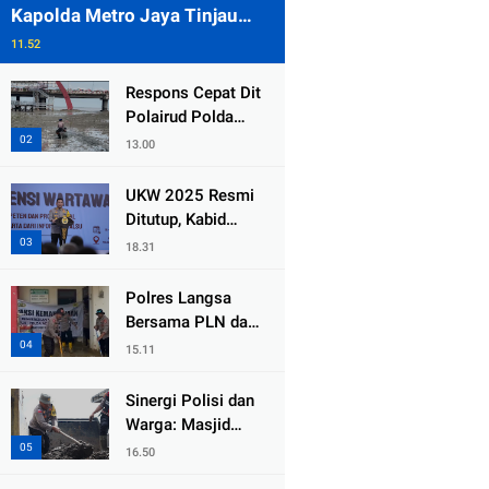
Kapolda Metro Jaya Tinjau
Pengamanan Gereja di Kelapa
11.52
Gading
Respons Cepat Dit
Polairud Polda
Jatim Selamatkan
13.00
Dua Anak Terjebak
Lumpur di Wisata
UKW 2025 Resmi
Kenjeran
Ditutup, Kabid
Humas PMJ: Pers
18.31
Profesional Mitra
Strategis Polri
Polres Langsa
Tangkal Hoaks
Bersama PLN dan
Warga
15.11
Laksanakan Aksi
Kemanusiaan
Sinergi Polisi dan
Pascabanjir di
Warga: Masjid
Aceh Tamiang
Syuhada, Bener
16.50
Meriah Bangkit