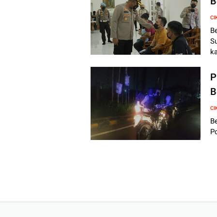
B
CI
B
S
k
P
B
CI
Be
P