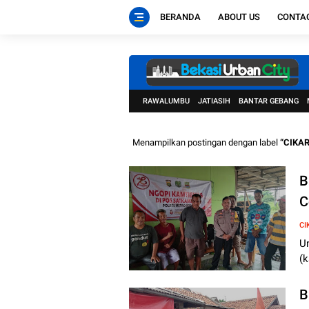
BERANDA
ABOUT US
CONTA
RAWALUMBU
JATIASIH
BANTAR GEBANG
Menampilkan postingan dengan label
CIKA
B
C
P
CI
U
(
B