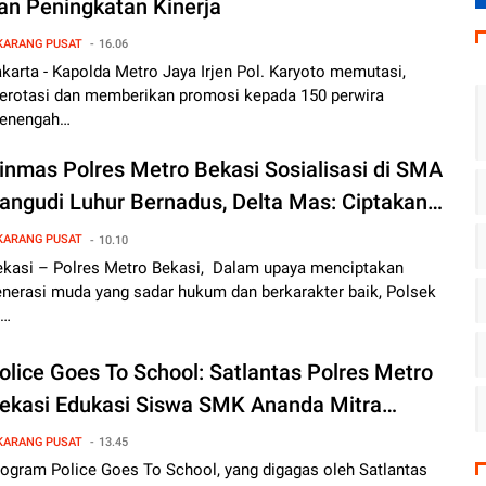
an Peningkatan Kinerja
KARANG PUSAT
16.06
karta - Kapolda Metro Jaya Irjen Pol. Karyoto memutasi,
erotasi dan memberikan promosi kepada 150 perwira
enengah…
inmas Polres Metro Bekasi Sosialisasi di SMA
angudi Luhur Bernadus, Delta Mas: Ciptakan
enerasi Muda Berkarakter dan Tertib Hukum
KARANG PUSAT
10.10
ekasi – Polres Metro Bekasi, Dalam upaya menciptakan
enerasi muda yang sadar hukum dan berkarakter baik, Polsek
i…
olice Goes To School: Satlantas Polres Metro
ekasi Edukasi Siswa SMK Ananda Mitra
ndustri Deltamas Serukan Tertib Lalu Lintas,
KARANG PUSAT
13.45
nti Bullying, dan Bahaya Narkoba
rogram Police Goes To School, yang digagas oleh Satlantas