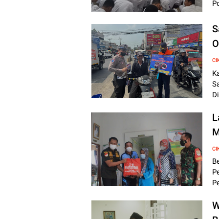
P
S
O
CI
Ka
S
D
L
M
CI
Be
P
P
W