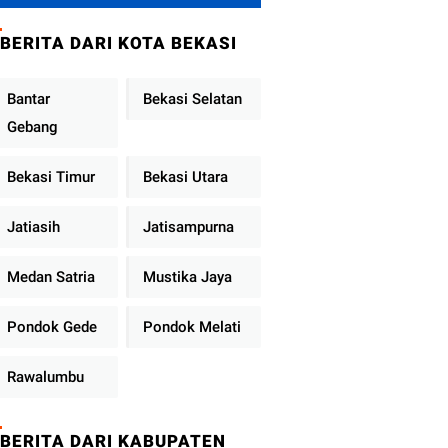
Metro Jaya
Tekankan
BERITA DARI KOTA BEKASI
Pelayanan Publik
Diperkuat
Bantar
Bekasi Selatan
Gebang
Bekasi Timur
Bekasi Utara
Jatiasih
Jatisampurna
Medan Satria
Mustika Jaya
Pondok Gede
Pondok Melati
Rawalumbu
BERITA DARI KABUPATEN