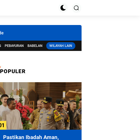
de
G
PEBAYURAN
BABELAN
WILAYAH LAIN
POPULER
Pastikan Ibadah Aman,