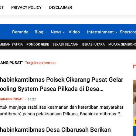
CT
PRIVACY POLICY
DISCLAIMER
Beranda
Blog
News
Video
Intertainment
Shortco
MEDAN SATRIA
PONDOK GEDE
BEKASI SELATAN
BEKASI UTARA
MUARA GEMBON
RANG PUSAT
Tunjukkan semua
habinkamtibmas Polsek Cikarang Pusat Gelar
ooling System Pasca Pilkada di Desa
asirtanjung
KARANG PUSAT
14.27
ntuk menjaga stabilitas keamanan dan ketertiban masyarakat
kamtibmas) pasca pelaksanaan Pilkada, Bhabinkamtibmas P…
habinkamtibmas Desa Cibarusah Berikan