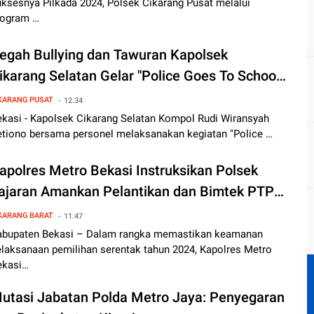
ksesnya Pilkada 2024, Polsek Cikarang Pusat melalui
rogram …
egah Bullying dan Tawuran Kapolsek
ikarang Selatan Gelar "Police Goes To School"
i SMKN 1 Cikarang Selatan
KARANG PUSAT
12.34
ekasi - Kapolsek Cikarang Selatan Kompol Rudi Wiransyah
etiono bersama personel melaksanakan kegiatan "Police …
apolres Metro Bekasi Instruksikan Polsek
ajaran Amankan Pelantikan dan Bimtek PTPS
emilu Serentak 2024
KARANG BARAT
11.47
abupaten Bekasi – Dalam rangka memastikan keamanan
elaksanaan pemilihan serentak tahun 2024, Kapolres Metro
ekasi…
utasi Jabatan Polda Metro Jaya: Penyegaran