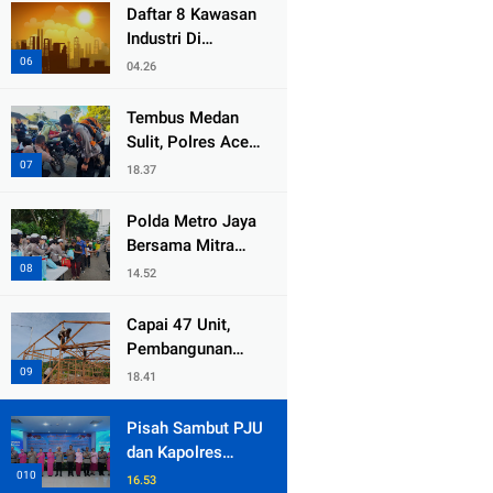
dari Duka Bencana
Daftar 8 Kawasan
Industri Di
Kabupaten Bekasi,
04.26
Yang Sampai
Cinlok Juga Ada
Tembus Medan
Gak ?
Sulit, Polres Aceh
Tengah
18.37
Distribusikan
Sembako dan
Polda Metro Jaya
Sling Baja ke
Bersama Mitra
Kemukiman Jamat
Gelar Jumat
14.52
Peduli Tingkatkan
Kepedulian Sosial
Capai 47 Unit,
Pembangunan
Huntara Sat
18.41
Brimob Polda
Sumbar Terus
Pisah Sambut PJU
Berjalan di Pauh
dan Kapolres
Jajaran, Kapolda
16.53