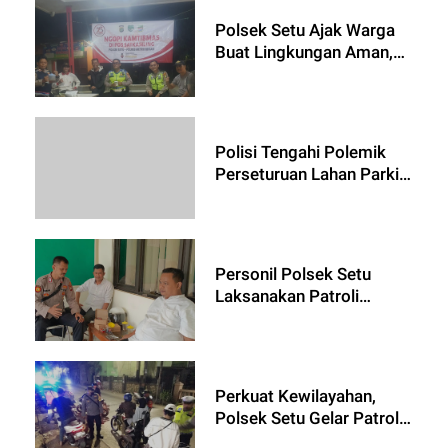
2024
Polsek Setu Ajak Warga
Buat Lingkungan Aman,
Nyaman dan Rukun
Jelang PemiluKada 2024
Polisi Tengahi Polemik
Perseturuan Lahan Parkir
Pasar Induk
Personil Polsek Setu
Laksanakan Patroli
Dialogis di Ciledug
Tingkatkan Kemananan
Diwilayah
Perkuat Kewilayahan,
Polsek Setu Gelar Patroli
OKJ Antisipasi 3C