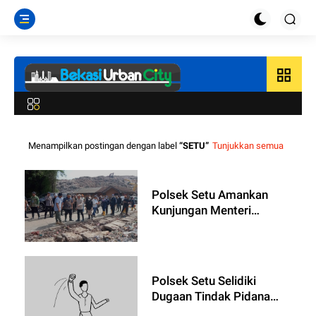
grid_view
Menampilkan postingan dengan label
SETU
Tunjukkan semua
Polsek Setu Amankan
Kunjungan Menteri
Lingkungan Hidup di
TPAS Burangkeng
Polsek Setu Selidiki
Dugaan Tindak Pidana
Penganiayaan di Kp.