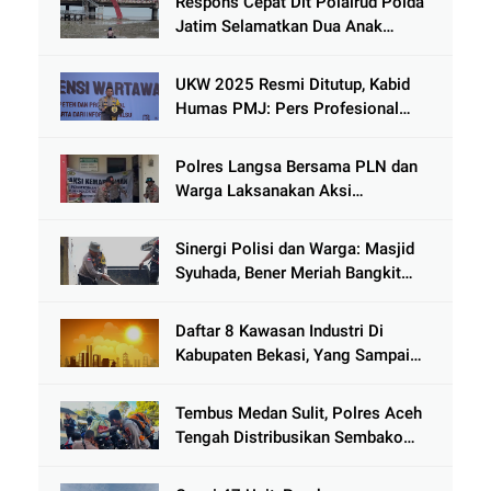
Respons Cepat Dit Polairud Polda
Jatim Selamatkan Dua Anak
Terjebak Lumpur di Wisata
Kenjeran
UKW 2025 Resmi Ditutup, Kabid
Humas PMJ: Pers Profesional
Mitra Strategis Polri Tangkal
Hoaks
Polres Langsa Bersama PLN dan
Warga Laksanakan Aksi
Kemanusiaan Pascabanjir di Aceh
Tamiang
Sinergi Polisi dan Warga: Masjid
Syuhada, Bener Meriah Bangkit
dari Duka Bencana
Daftar 8 Kawasan Industri Di
Kabupaten Bekasi, Yang Sampai
Cinlok Juga Ada Gak ?
Tembus Medan Sulit, Polres Aceh
Tengah Distribusikan Sembako
dan Sling Baja ke Kemukiman
Jamat