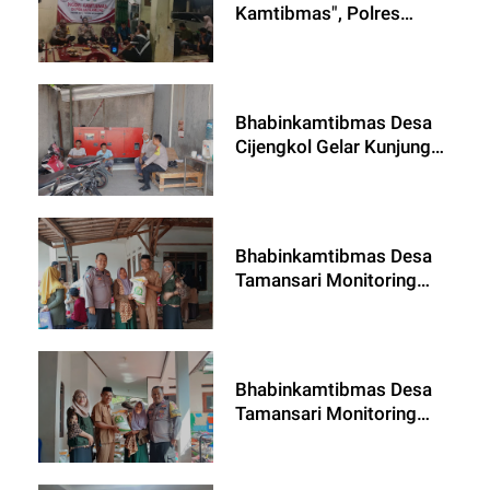
Kamtibmas", Polres
Metro Bekasi Tampung
Aspirasi Warga
Bhabinkamtibmas Desa
Cijengkol Gelar Kunjungan
dan Himbauan
Kamtibmas Jelang
Pilkada
Bhabinkamtibmas Desa
Tamansari Monitoring
Pendistribusian Bansos
Program Badan Pangan
Nasional Periode Oktober
2024
Bhabinkamtibmas Desa
Tamansari Monitoring
Pendistribusian Bansos
Program Badan Pangan
Nasional Periode Oktober