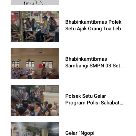
Lubangbuaya, Desa
Cijengkol
Bhabinkamtibmas Polek
Setu Ajak Orang Tua Lebih
Peduli dan Awasi
Pergaulan Anak
Bhabinkamtibmas
Sambangi SMPN 03 Setu,
Ajak Siswa Jadi Generasi
Unggul Tanpa Tawuran
dan Bullying
Polsek Setu Gelar
Program Polisi Sahabat
Anak di TK Al Mutmainah
untuk Edukasi Lalu Lintas
dan Pengenalan Tugas
Kepolisian
Gelar "Ngopi