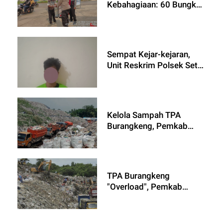
Kebahagiaan: 60 Bungkus
Daging Kurban Dibagikan
kepada Warga
Sempat Kejar-kejaran,
Unit Reskrim Polsek Setu
Berhasil Amankan Pelaku
Curas
Kelola Sampah TPA
Burangkeng, Pemkab
Bekasi Ingin Gandeng
Swasta
TPA Burangkeng
"Overload", Pemkab
Bekasi Berencana Perluas
Lahan Penampungan
Sampah