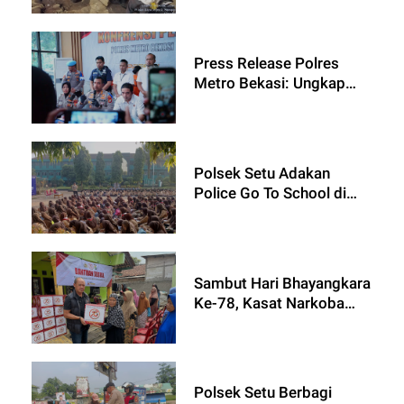
Press Release Polres
Metro Bekasi: Ungkap
Kasus Pembunuhan
Berencana dengan Motif
Ekonomi dan Sakit Hati
Polsek Setu Adakan
Police Go To School di
Yayasan Pendidikan Islam
Nurul Azhar
Sambut Hari Bhayangkara
Ke-78, Kasat Narkoba
Bagikan Puluhan Paket
Sembako
Polsek Setu Berbagi