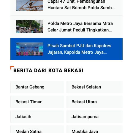
Capai 47 Unit, Pembangunan
Huntara Sat Brimob Polda Sumbar
Terus Berjalan di Pauh
Polda Metro Jaya Bersama Mitra
Gelar Jumat Peduli Tingkatkan
Kepedulian Sosial
Pisah Sambut PJU dan Kapolres
Jajaran, Kapolda Metro Jaya
Tekankan Pelayanan Publik
Diperkuat
BERITA DARI KOTA BEKASI
Bantar Gebang
Bekasi Selatan
Bekasi Timur
Bekasi Utara
Jatiasih
Jatisampurna
Medan Satria
Mustika Jaya