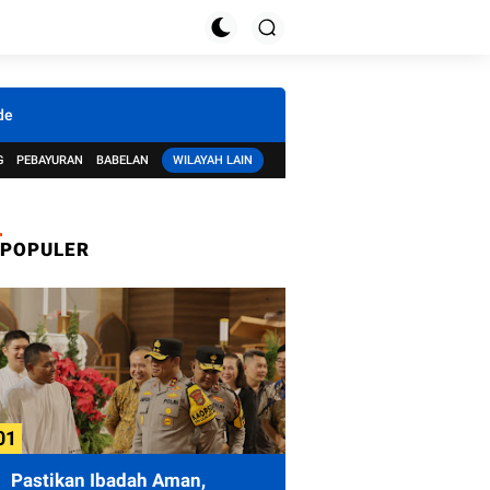
de
G
PEBAYURAN
BABELAN
WILAYAH LAIN
POPULER
Pastikan Ibadah Aman,