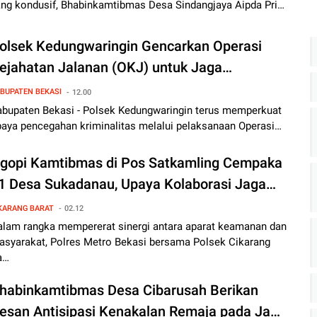
ang kondusif, Bhabinkamtibmas Desa Sindangjaya Aipda Pri…
olsek Kedungwaringin Gencarkan Operasi
ejahatan Jalanan (OKJ) untuk Jaga
ondusifitas Wilayah Jelang Pilkada 2024
BUPATEN BEKASI
12.00
abupaten Bekasi - Polsek Kedungwaringin terus memperkuat
paya pencegahan kriminalitas melalui pelaksanaan Operasi…
gopi Kamtibmas di Pos Satkamling Cempaka
1 Desa Sukadanau, Upaya Kolaborasi Jaga
amtibmas Menjelang Pilkada 2024
KARANG BARAT
02.12
alam rangka mempererat sinergi antara aparat keamanan dan
asyarakat, Polres Metro Bekasi bersama Polsek Cikarang
a…
habinkamtibmas Desa Cibarusah Berikan
esan Antisipasi Kenakalan Remaja pada Jam