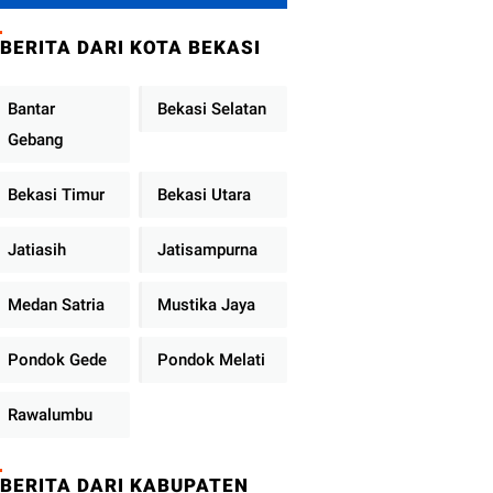
Metro Jaya
Tekankan
BERITA DARI KOTA BEKASI
Pelayanan Publik
Diperkuat
Bantar
Bekasi Selatan
Gebang
Bekasi Timur
Bekasi Utara
Jatiasih
Jatisampurna
Medan Satria
Mustika Jaya
Pondok Gede
Pondok Melati
Rawalumbu
BERITA DARI KABUPATEN