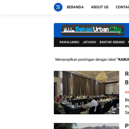
BERANDA
ABOUT US
CONTA
RAWALUMBU
JATIASIH
BANTAR GEBANG
Menampilkan postingan dengan label
KABU
R
B
T
KA
Be
m
Se
P