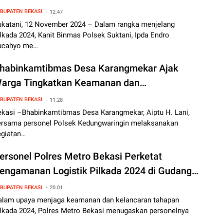
elang Pilkada
BUPATEN BEKASI
12.47
ukatani, 12 November 2024 – Dalam rangka menjelang
lkada 2024, Kanit Binmas Polsek Suktani, Ipda Endro
ucahyo me…
habinkamtibmas Desa Karangmekar Ajak
arga Tingkatkan Keamanan dan
esiapsiagaan Jelang Pilkada 2024
BUPATEN BEKASI
11.28
ekasi –Bhabinkamtibmas Desa Karangmekar, Aiptu H. Lani,
ersama personel Polsek Kedungwaringin melaksanakan
egiatan…
ersonel Polres Metro Bekasi Perketat
engamanan Logistik Pilkada 2024 di Gudang
PUD Kedung Waringin
BUPATEN BEKASI
20.01
alam upaya menjaga keamanan dan kelancaran tahapan
ilkada 2024, Polres Metro Bekasi menugaskan personelnya