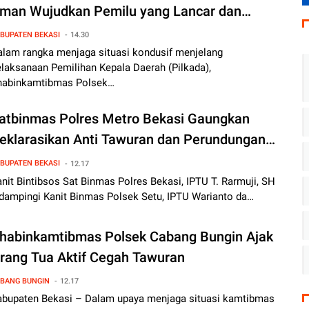
man Wujudkan Pemilu yang Lancar dan
amai Dengan Cooling System
BUPATEN BEKASI
14.30
alam rangka menjaga situasi kondusif menjelang
laksanaan Pemilihan Kepala Daerah (Pilkada),
habinkamtibmas Polsek…
atbinmas Polres Metro Bekasi Gaungkan
eklarasikan Anti Tawuran dan Perundungan
iswa
BUPATEN BEKASI
12.17
nit Bintibsos Sat Binmas Polres Bekasi, IPTU T. Rarmuji, SH
idampingi Kanit Binmas Polsek Setu, IPTU Warianto da…
habinkamtibmas Polsek Cabang Bungin Ajak
rang Tua Aktif Cegah Tawuran
BANG BUNGIN
12.17
abupaten Bekasi – Dalam upaya menjaga situasi kamtibmas