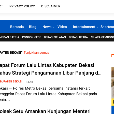
CT
PRIVACY POLICY
DISCLAIMER
Beranda
Blog
News
Video
Intertainment
Shortco
MEDAN SATRIA
PONDOK GEDE
BEKASI SELATAN
BEKASI UTARA
MUARA GEMBON
PATEN BEKASI
Tunjukkan semua
apat Forum Lalu Lintas Kabupaten Bekasi
ahas Strategi Pengamanan Libur Panjang dan
ahun Baru
BUPATEN BEKASI
13.48
kasi — Polres Metro Bekasi bersama instansi terkait
enggelar Rapat Forum Lalu Lintas Kabupaten Bekasi pada
nin, …
olsek Setu Amankan Kunjungan Menteri