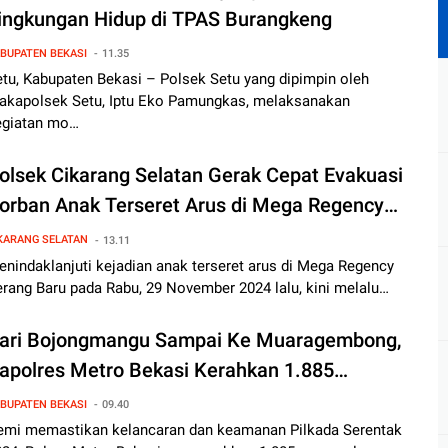
ingkungan Hidup di TPAS Burangkeng
BUPATEN BEKASI
11.35
tu, Kabupaten Bekasi – Polsek Setu yang dipimpin oleh
akapolsek Setu, Iptu Eko Pamungkas, melaksanakan
egiatan mo…
olsek Cikarang Selatan Gerak Cepat Evakuasi
orban Anak Terseret Arus di Mega Regency
erang Baru
KARANG SELATAN
13.11
nindaklanjuti kejadian anak terseret arus di Mega Regency
rang Baru pada Rabu, 29 November 2024 lalu, kini melalu…
ari Bojongmangu Sampai Ke Muaragembong,
apolres Metro Bekasi Kerahkan 1.885
ersonel Gabungan Berikan Keamanan
BUPATEN BEKASI
09.40
aksimal Dalam Pilkada
emi memastikan kelancaran dan keamanan Pilkada Serentak