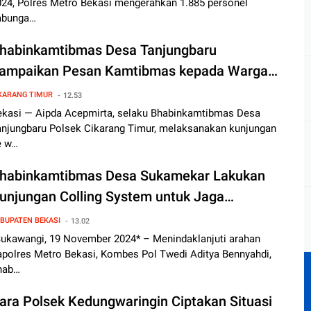
024, Polres Metro Bekasi mengerahkan 1.885 personel
abunga…
habinkamtibmas Desa Tanjungbaru
ampaikan Pesan Kamtibmas kepada Warga
ampung Ceger
KARANG TIMUR
12.53
ekasi — Aipda Acepmirta, selaku Bhabinkamtibmas Desa
anjungbaru Polsek Cikarang Timur, melaksanakan kunjungan
e w…
habinkamtibmas Desa Sukamekar Lakukan
unjungan Colling System untuk Jaga
ondusivitas Pilkada 2024
BUPATEN BEKASI
13.02
Sukawangi, 19 November 2024* – Menindaklanjuti arahan
apolres Metro Bekasi, Kombes Pol Twedi Aditya Bennyahdi,
hab…
ara Polsek Kedungwaringin Ciptakan Situasi