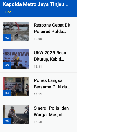
Kapolda Metro Jaya Tinjau
Pengamanan Gereja di Kelapa
11.52
Gading
Respons Cepat Dit
Polairud Polda
Jatim Selamatkan
13.00
Dua Anak Terjebak
Lumpur di Wisata
UKW 2025 Resmi
Kenjeran
Ditutup, Kabid
Humas PMJ: Pers
18.31
Profesional Mitra
Strategis Polri
Polres Langsa
Tangkal Hoaks
Bersama PLN dan
Warga
15.11
Laksanakan Aksi
Kemanusiaan
Sinergi Polisi dan
Pascabanjir di
Warga: Masjid
Aceh Tamiang
Syuhada, Bener
16.50
Meriah Bangkit