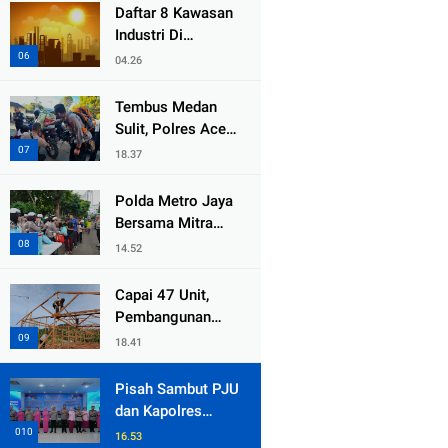
dari Duka Bencana
Daftar 8 Kawasan
Industri Di
Kabupaten Bekasi,
04.26
Yang Sampai
Cinlok Juga Ada
Tembus Medan
Gak ?
Sulit, Polres Aceh
Tengah
18.37
Distribusikan
Sembako dan
Polda Metro Jaya
Sling Baja ke
Bersama Mitra
Kemukiman Jamat
Gelar Jumat
14.52
Peduli Tingkatkan
Kepedulian Sosial
Capai 47 Unit,
Pembangunan
Huntara Sat
18.41
Brimob Polda
Sumbar Terus
Pisah Sambut PJU
Berjalan di Pauh
dan Kapolres
Jajaran, Kapolda
16.53