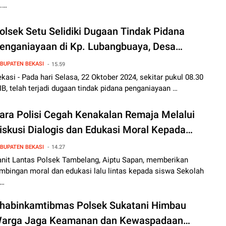
.…
olsek Setu Selidiki Dugaan Tindak Pidana
enganiayaan di Kp. Lubangbuaya, Desa
ijengkol
BUPATEN BEKASI
15.59
kasi - Pada hari Selasa, 22 Oktober 2024, sekitar pukul 08.30
B, telah terjadi dugaan tindak pidana penganiayaan …
ara Polisi Cegah Kenakalan Remaja Melalui
iskusi Dialogis dan Edukasi Moral Kepada
iswa SMP
BUPATEN BEKASI
14.27
anit Lantas Polsek Tambelang, Aiptu Sapan, memberikan
mbingan moral dan edukasi lalu lintas kepada siswa Sekolah
…
habinkamtibmas Polsek Sukatani Himbau
arga Jaga Keamanan dan Kewaspadaan