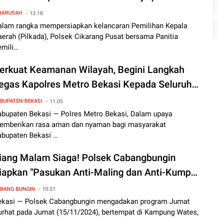
ubaran Sekolah
BARUSAH
13.18
alam rangka mempersiapkan kelancaran Pemilihan Kepala
erah (Pilkada), Polsek Cikarang Pusat bersama Panitia
emili…
erkuat Keamanan Wilayah, Begini Langkah
egas Kapolres Metro Bekasi Kepada Seluruh
olsek Jajaran Melalui Operasi Kejahatan
BUPATEN BEKASI
11.05
alanan
abupaten Bekasi — Polres Metro Bekasi, Dalam upaya
emberikan rasa aman dan nyaman bagi masyarakat
abupaten Bekasi …
iang Malam Siaga! Polsek Cabangbungin
iapkan "Pasukan Anti-Maling dan Anti-Kumpul
elajar"
BANG BUNGIN
10.21
ekasi — Polsek Cabangbungin mengadakan program Jumat
urhat pada Jumat (15/11/2024), bertempat di Kampung Wates,