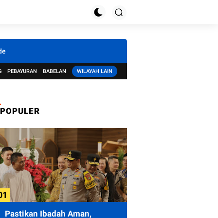
de
G
PEBAYURAN
BABELAN
WILAYAH LAIN
POPULER
Pastikan Ibadah Aman,