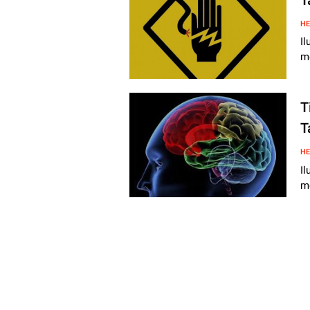
HE
I
me
T
T
HE
Il
me