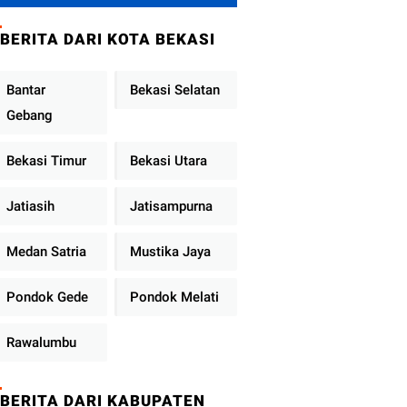
Brimob Polda
Sumbar Terus
BERITA DARI KOTA BEKASI
Berjalan di Pauh
Bantar
Bekasi Selatan
Gebang
Bekasi Timur
Bekasi Utara
Jatiasih
Jatisampurna
Medan Satria
Mustika Jaya
Pondok Gede
Pondok Melati
Rawalumbu
BERITA DARI KABUPATEN