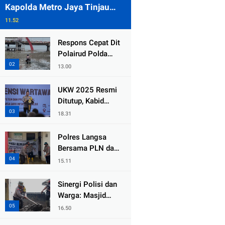
Kapolda Metro Jaya Tinjau
Pengamanan Gereja di Kelapa
11.52
Gading
Respons Cepat Dit
Polairud Polda
Jatim Selamatkan
13.00
Dua Anak Terjebak
Lumpur di Wisata
UKW 2025 Resmi
Kenjeran
Ditutup, Kabid
Humas PMJ: Pers
18.31
Profesional Mitra
Strategis Polri
Polres Langsa
Tangkal Hoaks
Bersama PLN dan
Warga
15.11
Laksanakan Aksi
Kemanusiaan
Sinergi Polisi dan
Pascabanjir di
Warga: Masjid
Aceh Tamiang
Syuhada, Bener
16.50
Meriah Bangkit