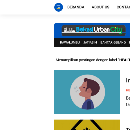
BERANDA
ABOUT US
CONTA
RAWALUMBU
JATIASIH
BANTAR GEBANG
Menampilkan postingan dengan label
HEAL
I
HE
B
ta
T