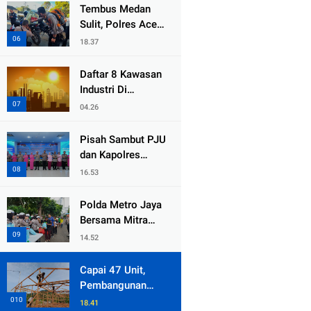
dari Duka Bencana
Tembus Medan
Sulit, Polres Aceh
Tengah
18.37
Distribusikan
Sembako dan
Daftar 8 Kawasan
Sling Baja ke
Industri Di
Kemukiman Jamat
Kabupaten Bekasi,
04.26
Yang Sampai
Cinlok Juga Ada
Pisah Sambut PJU
Gak ?
dan Kapolres
Jajaran, Kapolda
16.53
Metro Jaya
Tekankan
Polda Metro Jaya
Pelayanan Publik
Bersama Mitra
Diperkuat
Gelar Jumat
14.52
Peduli Tingkatkan
Kepedulian Sosial
Capai 47 Unit,
Pembangunan
Huntara Sat
18.41