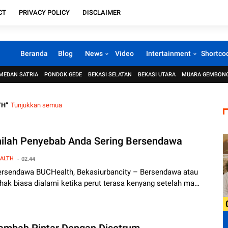
CT
PRIVACY POLICY
DISCLAIMER
Beranda
Blog
News
Video
Intertainment
Shortco
MEDAN SATRIA
PONDOK GEDE
BEKASI SELATAN
BEKASI UTARA
MUARA GEMBON
TH
Tunjukkan semua
nilah Penyebab Anda Sering Bersendawa
ALTH
02.44
ersendawa BUCHealth, Bekasiurbancity – Bersendawa atau
hak biasa dialami ketika perut terasa kenyang setelah ma…
ambah Pintar Dengan Disetrum