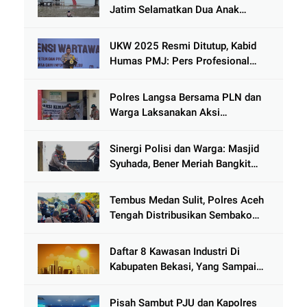
Jatim Selamatkan Dua Anak
Terjebak Lumpur di Wisata
Kenjeran
UKW 2025 Resmi Ditutup, Kabid
Humas PMJ: Pers Profesional
Mitra Strategis Polri Tangkal
Hoaks
Polres Langsa Bersama PLN dan
Warga Laksanakan Aksi
Kemanusiaan Pascabanjir di Aceh
Tamiang
Sinergi Polisi dan Warga: Masjid
Syuhada, Bener Meriah Bangkit
dari Duka Bencana
Tembus Medan Sulit, Polres Aceh
Tengah Distribusikan Sembako
dan Sling Baja ke Kemukiman
Jamat
Daftar 8 Kawasan Industri Di
Kabupaten Bekasi, Yang Sampai
Cinlok Juga Ada Gak ?
Pisah Sambut PJU dan Kapolres