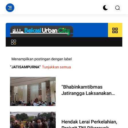
grid_view
Menampilkan postingan dengan label
JATISAMPURNA
Tunjukkan semua
"Bhabinkamtibmas
Jatirangga Laksanakan
Sholat Jumat Keliling dan
Sosialisasi Kamtibmas
Menjelang Pilkada"
Hendak Lerai Perkelahian,
Prajurit TNI Dikeroyok