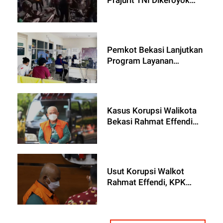
Anggota Ormas di Bekasi
Pemkot Bekasi Lanjutkan
Program Layanan
Kesehatan Masyarakat
Berbasis NIK
Kasus Korupsi Walikota
Bekasi Rahmat Effendi
Mulai Disidangkan di PN
Tipikor Bandung, Ini Isi
Dakwaannya
Usut Korupsi Walkot
Rahmat Effendi, KPK
Kembali Periksa Sekda
Kota Bekasi