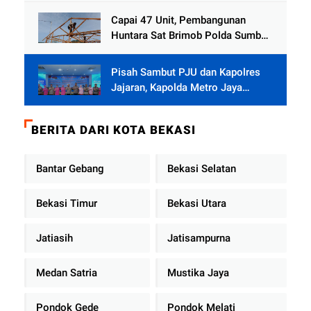
Capai 47 Unit, Pembangunan
Huntara Sat Brimob Polda Sumbar
Terus Berjalan di Pauh
Pisah Sambut PJU dan Kapolres
Jajaran, Kapolda Metro Jaya
Tekankan Pelayanan Publik
Diperkuat
BERITA DARI KOTA BEKASI
Bantar Gebang
Bekasi Selatan
Bekasi Timur
Bekasi Utara
Jatiasih
Jatisampurna
Medan Satria
Mustika Jaya
Pondok Gede
Pondok Melati