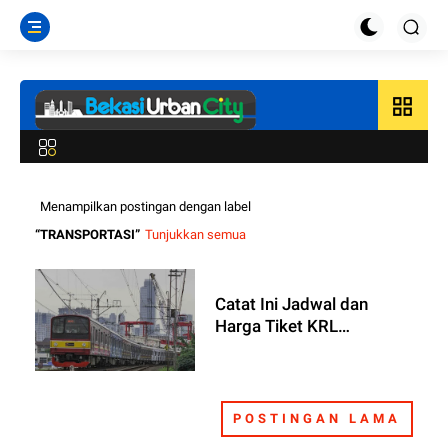
grid_view
Menampilkan postingan dengan label
TRANSPORTASI
Tunjukkan semua
Catat Ini Jadwal dan
Harga Tiket KRL
Commuter Line Bekasi ke
Jakarta Kota Malam Hari,
POSTINGAN LAMA