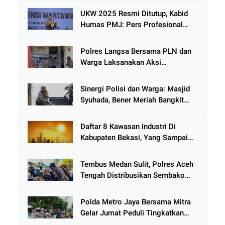
Kenjeran
UKW 2025 Resmi Ditutup, Kabid
Humas PMJ: Pers Profesional
Mitra Strategis Polri Tangkal
Hoaks
Polres Langsa Bersama PLN dan
Warga Laksanakan Aksi
Kemanusiaan Pascabanjir di Aceh
Tamiang
Sinergi Polisi dan Warga: Masjid
Syuhada, Bener Meriah Bangkit
dari Duka Bencana
Daftar 8 Kawasan Industri Di
Kabupaten Bekasi, Yang Sampai
Cinlok Juga Ada Gak ?
Tembus Medan Sulit, Polres Aceh
Tengah Distribusikan Sembako
dan Sling Baja ke Kemukiman
Jamat
Polda Metro Jaya Bersama Mitra
Gelar Jumat Peduli Tingkatkan
Kepedulian Sosial