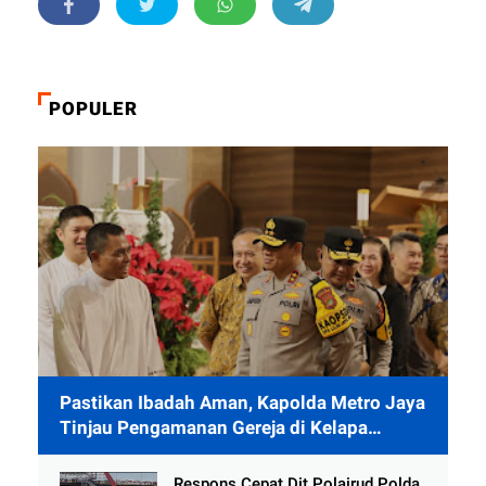
POPULER
Pastikan Ibadah Aman, Kapolda Metro Jaya
Tinjau Pengamanan Gereja di Kelapa
Gading
Respons Cepat Dit Polairud Polda