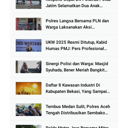
Jatim Selamatkan Dua Anak
Terjebak Lumpur di Wisata
Kenjeran
Polres Langsa Bersama PLN dan
Warga Laksanakan Aksi
Kemanusiaan Pascabanjir di Aceh
Tamiang
UKW 2025 Resmi Ditutup, Kabid
Humas PMJ: Pers Profesional
Mitra Strategis Polri Tangkal
Hoaks
Sinergi Polisi dan Warga: Masjid
Syuhada, Bener Meriah Bangkit
dari Duka Bencana
Daftar 8 Kawasan Industri Di
Kabupaten Bekasi, Yang Sampai
Cinlok Juga Ada Gak ?
Tembus Medan Sulit, Polres Aceh
Tengah Distribusikan Sembako
dan Sling Baja ke Kemukiman
Jamat