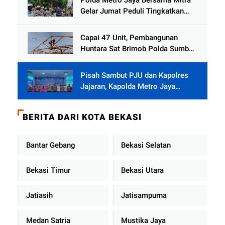
Polda Metro Jaya Bersama Mitra
Gelar Jumat Peduli Tingkatkan
Kepedulian Sosial
Capai 47 Unit, Pembangunan
Huntara Sat Brimob Polda Sumbar
Terus Berjalan di Pauh
Pisah Sambut PJU dan Kapolres
Jajaran, Kapolda Metro Jaya
Tekankan Pelayanan Publik
Diperkuat
BERITA DARI KOTA BEKASI
Bantar Gebang
Bekasi Selatan
Bekasi Timur
Bekasi Utara
Jatiasih
Jatisampurna
Medan Satria
Mustika Jaya