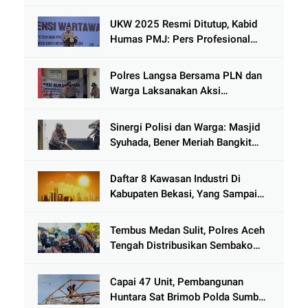
Terjebak Lumpur di Wisata
Kenjeran
UKW 2025 Resmi Ditutup, Kabid
Humas PMJ: Pers Profesional
Mitra Strategis Polri Tangkal
Hoaks
Polres Langsa Bersama PLN dan
Warga Laksanakan Aksi
Kemanusiaan Pascabanjir di Aceh
Tamiang
Sinergi Polisi dan Warga: Masjid
Syuhada, Bener Meriah Bangkit
dari Duka Bencana
Daftar 8 Kawasan Industri Di
Kabupaten Bekasi, Yang Sampai
Cinlok Juga Ada Gak ?
Tembus Medan Sulit, Polres Aceh
Tengah Distribusikan Sembako
dan Sling Baja ke Kemukiman
Jamat
Capai 47 Unit, Pembangunan
Huntara Sat Brimob Polda Sumbar