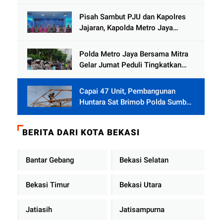
Cinlok Juga Ada Gak ?
Pisah Sambut PJU dan Kapolres
Jajaran, Kapolda Metro Jaya
Tekankan Pelayanan Publik
Diperkuat
Polda Metro Jaya Bersama Mitra
Gelar Jumat Peduli Tingkatkan
Kepedulian Sosial
Capai 47 Unit, Pembangunan
Huntara Sat Brimob Polda Sumbar
Terus Berjalan di Pauh
BERITA DARI KOTA BEKASI
Bantar Gebang
Bekasi Selatan
Bekasi Timur
Bekasi Utara
Jatiasih
Jatisampurna