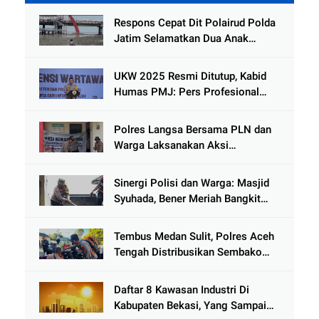
Gading
Respons Cepat Dit Polairud Polda
Jatim Selamatkan Dua Anak
Terjebak Lumpur di Wisata
Kenjeran
UKW 2025 Resmi Ditutup, Kabid
Humas PMJ: Pers Profesional
Mitra Strategis Polri Tangkal
Hoaks
Polres Langsa Bersama PLN dan
Warga Laksanakan Aksi
Kemanusiaan Pascabanjir di Aceh
Tamiang
Sinergi Polisi dan Warga: Masjid
Syuhada, Bener Meriah Bangkit
dari Duka Bencana
Tembus Medan Sulit, Polres Aceh
Tengah Distribusikan Sembako
dan Sling Baja ke Kemukiman
Jamat
Daftar 8 Kawasan Industri Di
Kabupaten Bekasi, Yang Sampai