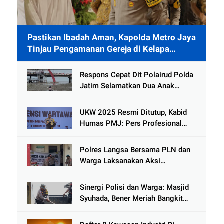
Pastikan Ibadah Aman, Kapolda Metro Jaya
Tinjau Pengamanan Gereja di Kelapa
Gading
Respons Cepat Dit Polairud Polda
Jatim Selamatkan Dua Anak
Terjebak Lumpur di Wisata
Kenjeran
UKW 2025 Resmi Ditutup, Kabid
Humas PMJ: Pers Profesional
Mitra Strategis Polri Tangkal
Hoaks
Polres Langsa Bersama PLN dan
Warga Laksanakan Aksi
Kemanusiaan Pascabanjir di Aceh
Tamiang
Sinergi Polisi dan Warga: Masjid
Syuhada, Bener Meriah Bangkit
dari Duka Bencana