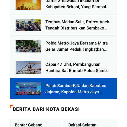
Daftar 8 Kawasan Industri Di
Kabupaten Bekasi, Yang Sampai
Cinlok Juga Ada Gak ?
Tembus Medan Sulit, Polres Aceh
Tengah Distribusikan Sembako
dan Sling Baja ke Kemukiman
Jamat
Polda Metro Jaya Bersama Mitra
Gelar Jumat Peduli Tingkatkan
Kepedulian Sosial
Capai 47 Unit, Pembangunan
Huntara Sat Brimob Polda Sumbar
Terus Berjalan di Pauh
Pisah Sambut PJU dan Kapolres
Jajaran, Kapolda Metro Jaya
Tekankan Pelayanan Publik
Diperkuat
BERITA DARI KOTA BEKASI
Bantar Gebang
Bekasi Selatan