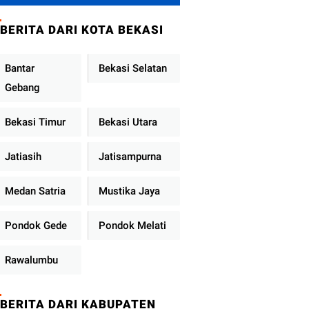
Brimob Polda
Sumbar Terus
BERITA DARI KOTA BEKASI
Berjalan di Pauh
Bantar
Bekasi Selatan
Gebang
Bekasi Timur
Bekasi Utara
Jatiasih
Jatisampurna
Medan Satria
Mustika Jaya
Pondok Gede
Pondok Melati
Rawalumbu
BERITA DARI KABUPATEN