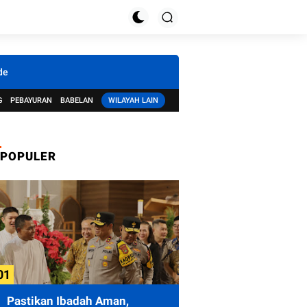
de
G
PEBAYURAN
BABELAN
WILAYAH LAIN
POPULER
Pastikan Ibadah Aman,