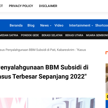
CT
PRIVACY POLICY
DISCLAIMER
Beranda
Blog
News
Video
Intertainment
Shortco
MEDAN SATRIA
PONDOK GEDE
BEKASI SELATAN
BEKASI UTARA
MUARA GEMBON
sus Penyalahgunaan BBM Subsidi di Pati, Kabareskrim : "Kasus
Penyalahgunaan BBM Subsidi di
Kasus Terbesar Sepanjang 2022"