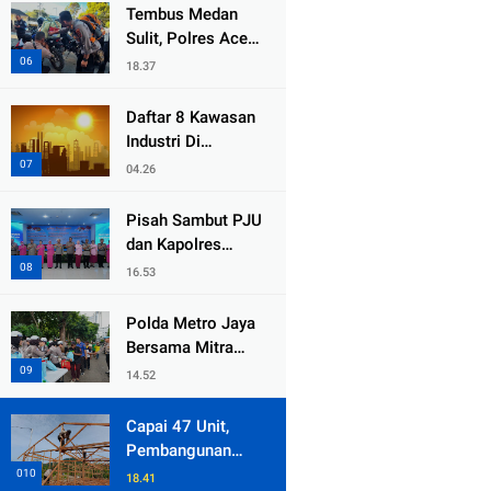
dari Duka Bencana
Tembus Medan
Sulit, Polres Aceh
Tengah
18.37
Distribusikan
Sembako dan
Daftar 8 Kawasan
Sling Baja ke
Industri Di
Kemukiman Jamat
Kabupaten Bekasi,
04.26
Yang Sampai
Cinlok Juga Ada
Pisah Sambut PJU
Gak ?
dan Kapolres
Jajaran, Kapolda
16.53
Metro Jaya
Tekankan
Polda Metro Jaya
Pelayanan Publik
Bersama Mitra
Diperkuat
Gelar Jumat
14.52
Peduli Tingkatkan
Kepedulian Sosial
Capai 47 Unit,
Pembangunan
Huntara Sat
18.41