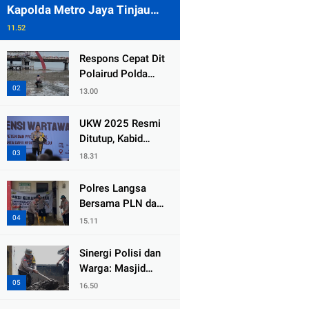
Kapolda Metro Jaya Tinjau
Pengamanan Gereja di Kelapa
11.52
Gading
Respons Cepat Dit
Polairud Polda
Jatim Selamatkan
13.00
Dua Anak Terjebak
Lumpur di Wisata
UKW 2025 Resmi
Kenjeran
Ditutup, Kabid
Humas PMJ: Pers
18.31
Profesional Mitra
Strategis Polri
Polres Langsa
Tangkal Hoaks
Bersama PLN dan
Warga
15.11
Laksanakan Aksi
Kemanusiaan
Sinergi Polisi dan
Pascabanjir di
Warga: Masjid
Aceh Tamiang
Syuhada, Bener
16.50
Meriah Bangkit