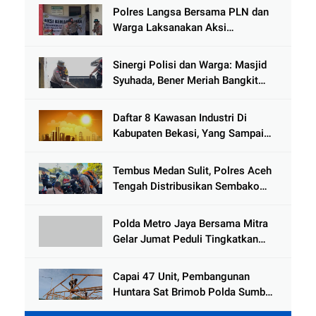
Hoaks
Polres Langsa Bersama PLN dan
Warga Laksanakan Aksi
Kemanusiaan Pascabanjir di Aceh
Tamiang
Sinergi Polisi dan Warga: Masjid
Syuhada, Bener Meriah Bangkit
dari Duka Bencana
Daftar 8 Kawasan Industri Di
Kabupaten Bekasi, Yang Sampai
Cinlok Juga Ada Gak ?
Tembus Medan Sulit, Polres Aceh
Tengah Distribusikan Sembako
dan Sling Baja ke Kemukiman
Jamat
Polda Metro Jaya Bersama Mitra
Gelar Jumat Peduli Tingkatkan
Kepedulian Sosial
Capai 47 Unit, Pembangunan
Huntara Sat Brimob Polda Sumbar
Terus Berjalan di Pauh