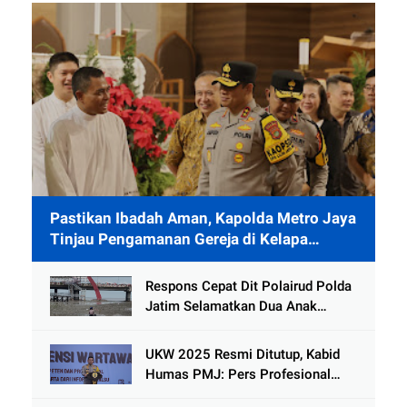
Pastikan Ibadah Aman, Kapolda Metro Jaya
Tinjau Pengamanan Gereja di Kelapa
Gading
Respons Cepat Dit Polairud Polda
Jatim Selamatkan Dua Anak
Terjebak Lumpur di Wisata
Kenjeran
UKW 2025 Resmi Ditutup, Kabid
Humas PMJ: Pers Profesional
Mitra Strategis Polri Tangkal