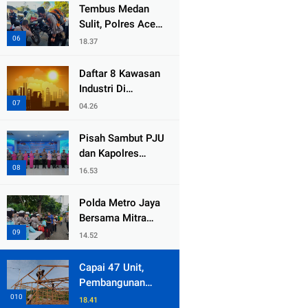
dari Duka Bencana
Tembus Medan
Sulit, Polres Aceh
Tengah
18.37
Distribusikan
Sembako dan
Daftar 8 Kawasan
Sling Baja ke
Industri Di
Kemukiman Jamat
Kabupaten Bekasi,
04.26
Yang Sampai
Cinlok Juga Ada
Pisah Sambut PJU
Gak ?
dan Kapolres
Jajaran, Kapolda
16.53
Metro Jaya
Tekankan
Polda Metro Jaya
Pelayanan Publik
Bersama Mitra
Diperkuat
Gelar Jumat
14.52
Peduli Tingkatkan
Kepedulian Sosial
Capai 47 Unit,
Pembangunan
Huntara Sat
18.41