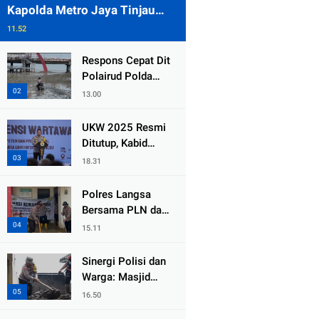
Kapolda Metro Jaya Tinjau
Pengamanan Gereja di Kelapa
11.52
Gading
Respons Cepat Dit
Polairud Polda
Jatim Selamatkan
13.00
Dua Anak Terjebak
Lumpur di Wisata
UKW 2025 Resmi
Kenjeran
Ditutup, Kabid
Humas PMJ: Pers
18.31
Profesional Mitra
Strategis Polri
Polres Langsa
Tangkal Hoaks
Bersama PLN dan
Warga
15.11
Laksanakan Aksi
Kemanusiaan
Sinergi Polisi dan
Pascabanjir di
Warga: Masjid
Aceh Tamiang
Syuhada, Bener
16.50
Meriah Bangkit