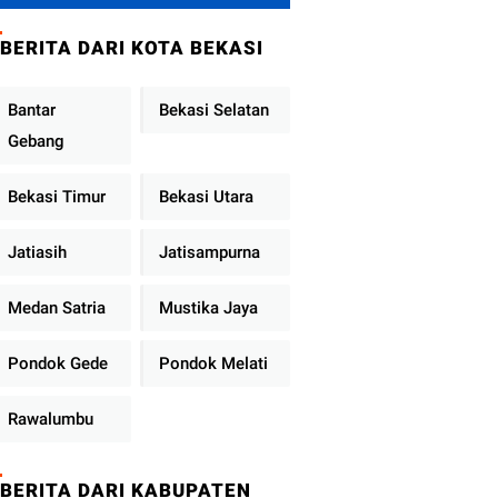
Brimob Polda
Sumbar Terus
BERITA DARI KOTA BEKASI
Berjalan di Pauh
Bantar
Bekasi Selatan
Gebang
Bekasi Timur
Bekasi Utara
Jatiasih
Jatisampurna
Medan Satria
Mustika Jaya
Pondok Gede
Pondok Melati
Rawalumbu
BERITA DARI KABUPATEN