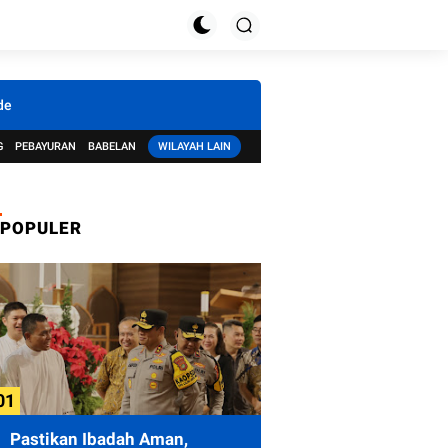
de
G
PEBAYURAN
BABELAN
WILAYAH LAIN
POPULER
Pastikan Ibadah Aman,