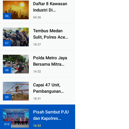
dari Duka Bencana
Daftar 8 Kawasan
Industri Di
Kabupaten Bekasi,
04.26
Yang Sampai
Cinlok Juga Ada
Tembus Medan
Gak ?
Sulit, Polres Aceh
Tengah
18.37
Distribusikan
Sembako dan
Polda Metro Jaya
Sling Baja ke
Bersama Mitra
Kemukiman Jamat
Gelar Jumat
14.52
Peduli Tingkatkan
Kepedulian Sosial
Capai 47 Unit,
Pembangunan
Huntara Sat
18.41
Brimob Polda
Sumbar Terus
Pisah Sambut PJU
Berjalan di Pauh
dan Kapolres
Jajaran, Kapolda
16.53