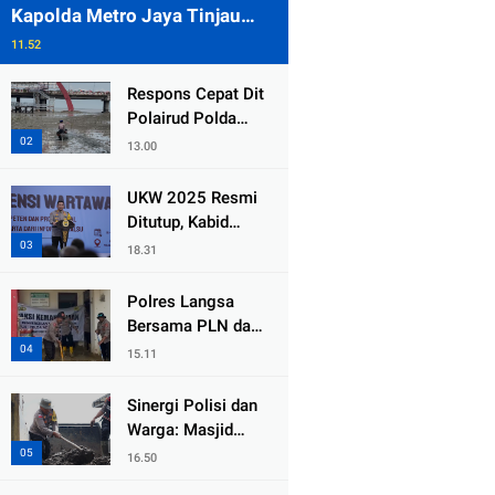
Kapolda Metro Jaya Tinjau
Pengamanan Gereja di Kelapa
11.52
Gading
Respons Cepat Dit
Polairud Polda
Jatim Selamatkan
13.00
Dua Anak Terjebak
Lumpur di Wisata
UKW 2025 Resmi
Kenjeran
Ditutup, Kabid
Humas PMJ: Pers
18.31
Profesional Mitra
Strategis Polri
Polres Langsa
Tangkal Hoaks
Bersama PLN dan
Warga
15.11
Laksanakan Aksi
Kemanusiaan
Sinergi Polisi dan
Pascabanjir di
Warga: Masjid
Aceh Tamiang
Syuhada, Bener
16.50
Meriah Bangkit