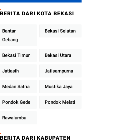
Metro Jaya
Tekankan
BERITA DARI KOTA BEKASI
Pelayanan Publik
Diperkuat
Bantar
Bekasi Selatan
Gebang
Bekasi Timur
Bekasi Utara
Jatiasih
Jatisampurna
Medan Satria
Mustika Jaya
Pondok Gede
Pondok Melati
Rawalumbu
BERITA DARI KABUPATEN