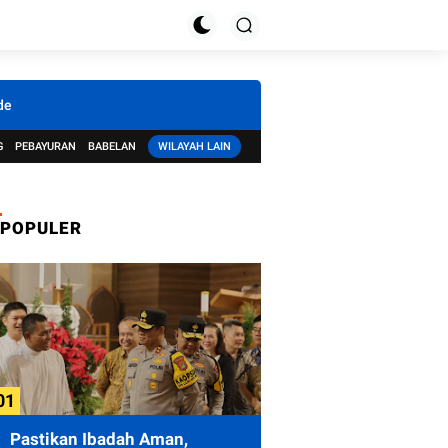
de
G
PEBAYURAN
BABELAN
WILAYAH LAIN
POPULER
Pastikan Ibadah Aman,