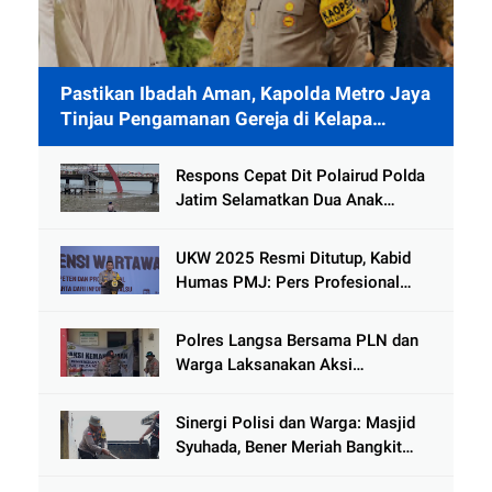
Pastikan Ibadah Aman, Kapolda Metro Jaya
Tinjau Pengamanan Gereja di Kelapa
Gading
Respons Cepat Dit Polairud Polda
Jatim Selamatkan Dua Anak
Terjebak Lumpur di Wisata
Kenjeran
UKW 2025 Resmi Ditutup, Kabid
Humas PMJ: Pers Profesional
Mitra Strategis Polri Tangkal
Hoaks
Polres Langsa Bersama PLN dan
Warga Laksanakan Aksi
Kemanusiaan Pascabanjir di Aceh
Tamiang
Sinergi Polisi dan Warga: Masjid
Syuhada, Bener Meriah Bangkit
dari Duka Bencana