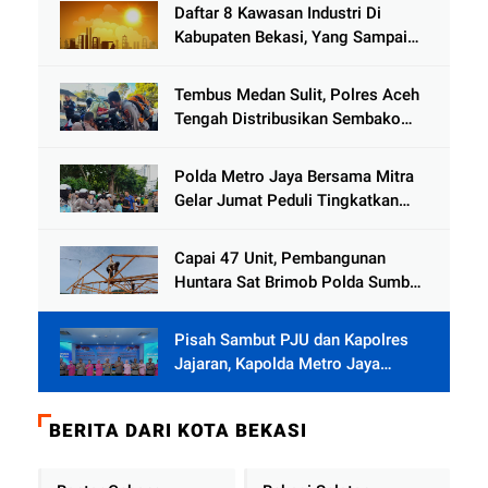
Daftar 8 Kawasan Industri Di
Kabupaten Bekasi, Yang Sampai
Cinlok Juga Ada Gak ?
Tembus Medan Sulit, Polres Aceh
Tengah Distribusikan Sembako
dan Sling Baja ke Kemukiman
Jamat
Polda Metro Jaya Bersama Mitra
Gelar Jumat Peduli Tingkatkan
Kepedulian Sosial
Capai 47 Unit, Pembangunan
Huntara Sat Brimob Polda Sumbar
Terus Berjalan di Pauh
Pisah Sambut PJU dan Kapolres
Jajaran, Kapolda Metro Jaya
Tekankan Pelayanan Publik
Diperkuat
BERITA DARI KOTA BEKASI