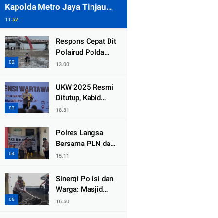
Kapolda Metro Jaya Tinjau
Pengamanan Gereja di Kelapa
11.52
Gading
Respons Cepat Dit
Polairud Polda
Jatim Selamatkan
13.00
Dua Anak Terjebak
Lumpur di Wisata
UKW 2025 Resmi
Kenjeran
Ditutup, Kabid
Humas PMJ: Pers
18.31
Profesional Mitra
Strategis Polri
Polres Langsa
Tangkal Hoaks
Bersama PLN dan
Warga
15.11
Laksanakan Aksi
Kemanusiaan
Sinergi Polisi dan
Pascabanjir di
Warga: Masjid
Aceh Tamiang
Syuhada, Bener
16.50
Meriah Bangkit