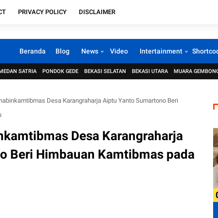
CT
PRIVACY POLICY
DISCLAIMER
Beranda
Blog
News
Video
Intertainment
Shortco
MEDAN SATRIA
PONDOK GEDE
BEKASI SELATAN
BEKASI UTARA
MUARA GEMBON
Bhabinkamtibmas Desa Karangraharja Aiptu Yanto Sumartono Beri
u
inkamtibmas Desa Karangraharja
no Beri Himbauan Kamtibmas pada