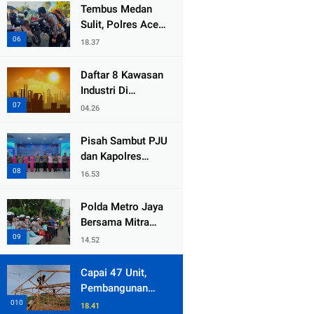
dari Duka Bencana
Tembus Medan
Sulit, Polres Aceh
Tengah
18.37
Distribusikan
Sembako dan
Daftar 8 Kawasan
Sling Baja ke
Industri Di
Kemukiman Jamat
Kabupaten Bekasi,
04.26
Yang Sampai
Cinlok Juga Ada
Pisah Sambut PJU
Gak ?
dan Kapolres
Jajaran, Kapolda
16.53
Metro Jaya
Tekankan
Polda Metro Jaya
Pelayanan Publik
Bersama Mitra
Diperkuat
Gelar Jumat
14.52
Peduli Tingkatkan
Kepedulian Sosial
Capai 47 Unit,
Pembangunan
Huntara Sat
18.41