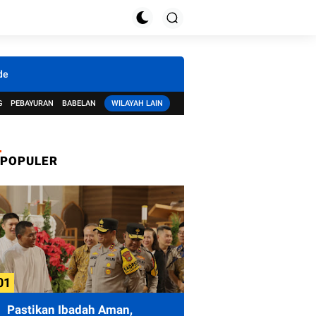
de
G
PEBAYURAN
BABELAN
WILAYAH LAIN
POPULER
Pastikan Ibadah Aman,