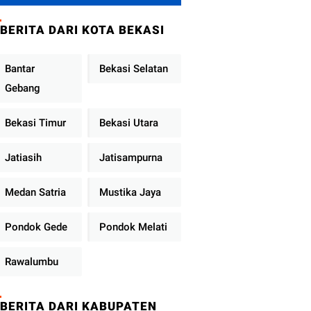
Brimob Polda
Sumbar Terus
BERITA DARI KOTA BEKASI
Berjalan di Pauh
Bantar
Bekasi Selatan
Gebang
Bekasi Timur
Bekasi Utara
Jatiasih
Jatisampurna
Medan Satria
Mustika Jaya
Pondok Gede
Pondok Melati
Rawalumbu
BERITA DARI KABUPATEN