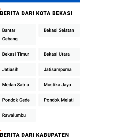
Metro Jaya
Tekankan
BERITA DARI KOTA BEKASI
Pelayanan Publik
Diperkuat
Bantar
Bekasi Selatan
Gebang
Bekasi Timur
Bekasi Utara
Jatiasih
Jatisampurna
Medan Satria
Mustika Jaya
Pondok Gede
Pondok Melati
Rawalumbu
BERITA DARI KABUPATEN