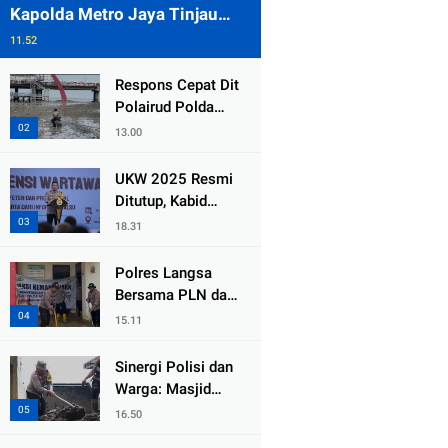
Kapolda Metro Jaya Tinjau
Pengamanan Gereja di Kelapa
11.52
Gading
Respons Cepat Dit
Polairud Polda
Jatim Selamatkan
13.00
Dua Anak Terjebak
Lumpur di Wisata
UKW 2025 Resmi
Kenjeran
Ditutup, Kabid
Humas PMJ: Pers
18.31
Profesional Mitra
Strategis Polri
Polres Langsa
Tangkal Hoaks
Bersama PLN dan
Warga
15.11
Laksanakan Aksi
Kemanusiaan
Sinergi Polisi dan
Pascabanjir di
Warga: Masjid
Aceh Tamiang
Syuhada, Bener
16.50
Meriah Bangkit