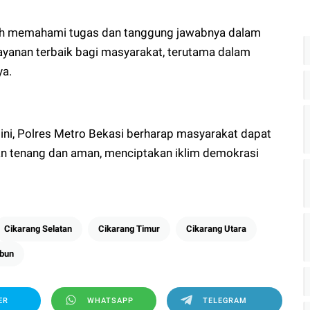
ah memahami tugas dan tanggung jawabnya dalam
yanan terbaik bagi masyarakat, terutama dalam
ya.
 ini, Polres Metro Bekasi berharap masyarakat dapat
an tenang dan aman, menciptakan iklim demokrasi
Cikarang Selatan
Cikarang Timur
Cikarang Utara
bun
ER
WHATSAPP
TELEGRAM