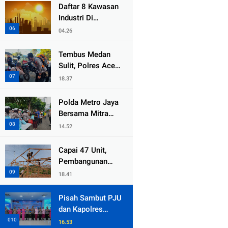
dari Duka Bencana
Daftar 8 Kawasan
Industri Di
Kabupaten Bekasi,
04.26
Yang Sampai
Cinlok Juga Ada
Tembus Medan
Gak ?
Sulit, Polres Aceh
Tengah
18.37
Distribusikan
Sembako dan
Polda Metro Jaya
Sling Baja ke
Bersama Mitra
Kemukiman Jamat
Gelar Jumat
14.52
Peduli Tingkatkan
Kepedulian Sosial
Capai 47 Unit,
Pembangunan
Huntara Sat
18.41
Brimob Polda
Sumbar Terus
Pisah Sambut PJU
Berjalan di Pauh
dan Kapolres
Jajaran, Kapolda
16.53