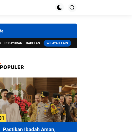
de
G
PEBAYURAN
BABELAN
WILAYAH LAIN
POPULER
Pastikan Ibadah Aman,