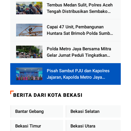
Tembus Medan Sulit, Polres Aceh
Tengah Distribusikan Sembako
dan Sling Baja ke Kemukiman
Jamat
Capai 47 Unit, Pembangunan
Huntara Sat Brimob Polda Sumbar
Terus Berjalan di Pauh
Polda Metro Jaya Bersama Mitra
Gelar Jumat Peduli Tingkatkan
Kepedulian Sosial
Pisah Sambut PJU dan Kapolres
Jajaran, Kapolda Metro Jaya
Tekankan Pelayanan Publik
Diperkuat
BERITA DARI KOTA BEKASI
Bantar Gebang
Bekasi Selatan
Bekasi Timur
Bekasi Utara