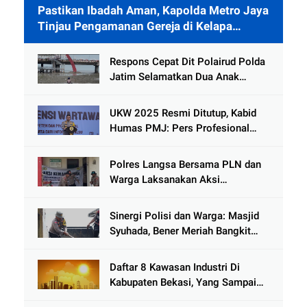
Pastikan Ibadah Aman, Kapolda Metro Jaya
Tinjau Pengamanan Gereja di Kelapa
Gading
Respons Cepat Dit Polairud Polda
Jatim Selamatkan Dua Anak
Terjebak Lumpur di Wisata
Kenjeran
UKW 2025 Resmi Ditutup, Kabid
Humas PMJ: Pers Profesional
Mitra Strategis Polri Tangkal
Hoaks
Polres Langsa Bersama PLN dan
Warga Laksanakan Aksi
Kemanusiaan Pascabanjir di Aceh
Tamiang
Sinergi Polisi dan Warga: Masjid
Syuhada, Bener Meriah Bangkit
dari Duka Bencana
Daftar 8 Kawasan Industri Di
Kabupaten Bekasi, Yang Sampai
Cinlok Juga Ada Gak ?