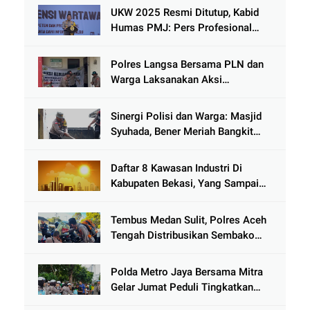
Kenjeran
UKW 2025 Resmi Ditutup, Kabid
Humas PMJ: Pers Profesional
Mitra Strategis Polri Tangkal
Hoaks
Polres Langsa Bersama PLN dan
Warga Laksanakan Aksi
Kemanusiaan Pascabanjir di Aceh
Tamiang
Sinergi Polisi dan Warga: Masjid
Syuhada, Bener Meriah Bangkit
dari Duka Bencana
Daftar 8 Kawasan Industri Di
Kabupaten Bekasi, Yang Sampai
Cinlok Juga Ada Gak ?
Tembus Medan Sulit, Polres Aceh
Tengah Distribusikan Sembako
dan Sling Baja ke Kemukiman
Jamat
Polda Metro Jaya Bersama Mitra
Gelar Jumat Peduli Tingkatkan
Kepedulian Sosial