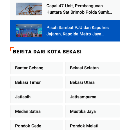
Capai 47 Unit, Pembangunan
Huntara Sat Brimob Polda Sumbar
Terus Berjalan di Pauh
Pisah Sambut PJU dan Kapolres
Jajaran, Kapolda Metro Jaya
Tekankan Pelayanan Publik
Diperkuat
BERITA DARI KOTA BEKASI
Bantar Gebang
Bekasi Selatan
Bekasi Timur
Bekasi Utara
Jatiasih
Jatisampurna
Medan Satria
Mustika Jaya
Pondok Gede
Pondok Melati