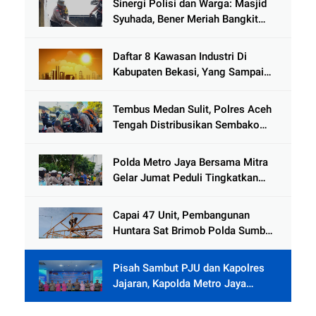
Sinergi Polisi dan Warga: Masjid
Syuhada, Bener Meriah Bangkit
dari Duka Bencana
Daftar 8 Kawasan Industri Di
Kabupaten Bekasi, Yang Sampai
Cinlok Juga Ada Gak ?
Tembus Medan Sulit, Polres Aceh
Tengah Distribusikan Sembako
dan Sling Baja ke Kemukiman
Jamat
Polda Metro Jaya Bersama Mitra
Gelar Jumat Peduli Tingkatkan
Kepedulian Sosial
Capai 47 Unit, Pembangunan
Huntara Sat Brimob Polda Sumbar
Terus Berjalan di Pauh
Pisah Sambut PJU dan Kapolres
Jajaran, Kapolda Metro Jaya
Tekankan Pelayanan Publik
Diperkuat