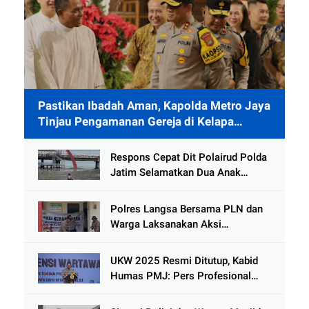
Pastikan Ibadah Aman, Kapolda Metro Jaya
Tinjau Pengamanan Gereja di Kelapa
Gading
Respons Cepat Dit Polairud Polda
Jatim Selamatkan Dua Anak
Terjebak Lumpur di Wisata
Kenjeran
Polres Langsa Bersama PLN dan
Warga Laksanakan Aksi
Kemanusiaan Pascabanjir di Aceh
Tamiang
UKW 2025 Resmi Ditutup, Kabid
Humas PMJ: Pers Profesional
Mitra Strategis Polri Tangkal
Hoaks