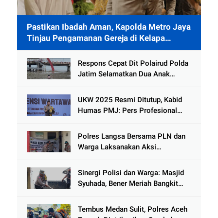
Pastikan Ibadah Aman, Kapolda Metro Jaya
Tinjau Pengamanan Gereja di Kelapa
Gading
Respons Cepat Dit Polairud Polda
Jatim Selamatkan Dua Anak
Terjebak Lumpur di Wisata
Kenjeran
UKW 2025 Resmi Ditutup, Kabid
Humas PMJ: Pers Profesional
Mitra Strategis Polri Tangkal
Hoaks
Polres Langsa Bersama PLN dan
Warga Laksanakan Aksi
Kemanusiaan Pascabanjir di Aceh
Tamiang
Sinergi Polisi dan Warga: Masjid
Syuhada, Bener Meriah Bangkit
dari Duka Bencana
Tembus Medan Sulit, Polres Aceh