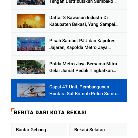
Tengah Distribusikan Sembako
dan Sling Baja ke Kemukiman
Jamat
Daftar 8 Kawasan Industri Di
Kabupaten Bekasi, Yang Sampai
Cinlok Juga Ada Gak ?
Pisah Sambut PJU dan Kapolres
Jajaran, Kapolda Metro Jaya
Tekankan Pelayanan Publik
Diperkuat
Polda Metro Jaya Bersama Mitra
Gelar Jumat Peduli Tingkatkan
Kepedulian Sosial
Capai 47 Unit, Pembangunan
Huntara Sat Brimob Polda Sumbar
Terus Berjalan di Pauh
BERITA DARI KOTA BEKASI
Bantar Gebang
Bekasi Selatan