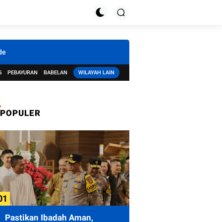
de
G
PEBAYURAN
BABELAN
WILAYAH LAIN
POPULER
Pastikan Ibadah Aman,