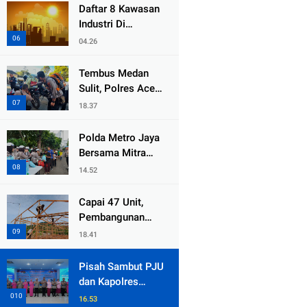
dari Duka Bencana
Daftar 8 Kawasan
Industri Di
Kabupaten Bekasi,
04.26
Yang Sampai
Cinlok Juga Ada
Tembus Medan
Gak ?
Sulit, Polres Aceh
Tengah
18.37
Distribusikan
Sembako dan
Polda Metro Jaya
Sling Baja ke
Bersama Mitra
Kemukiman Jamat
Gelar Jumat
14.52
Peduli Tingkatkan
Kepedulian Sosial
Capai 47 Unit,
Pembangunan
Huntara Sat
18.41
Brimob Polda
Sumbar Terus
Pisah Sambut PJU
Berjalan di Pauh
dan Kapolres
Jajaran, Kapolda
16.53