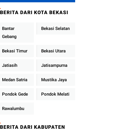
Metro Jaya
Tekankan
BERITA DARI KOTA BEKASI
Pelayanan Publik
Diperkuat
Bantar
Bekasi Selatan
Gebang
Bekasi Timur
Bekasi Utara
Jatiasih
Jatisampurna
Medan Satria
Mustika Jaya
Pondok Gede
Pondok Melati
Rawalumbu
BERITA DARI KABUPATEN