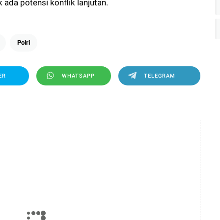
ada potensi konflik lanjutan.
Polri
ER
WHATSAPP
TELEGRAM