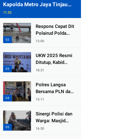
Kapolda Metro Jaya Tinjau
Pengamanan Gereja di Kelapa
11.52
Gading
Respons Cepat Dit
Polairud Polda
Jatim Selamatkan
13.00
Dua Anak Terjebak
Lumpur di Wisata
UKW 2025 Resmi
Kenjeran
Ditutup, Kabid
Humas PMJ: Pers
18.31
Profesional Mitra
Strategis Polri
Polres Langsa
Tangkal Hoaks
Bersama PLN dan
Warga
15.11
Laksanakan Aksi
Kemanusiaan
Sinergi Polisi dan
Pascabanjir di
Warga: Masjid
Aceh Tamiang
Syuhada, Bener
16.50
Meriah Bangkit