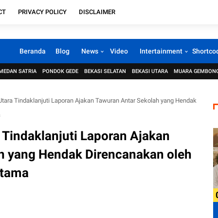
CT
PRIVACY POLICY
DISCLAIMER
Beranda
Blog
News
Video
Intertainment
Shortco
MEDAN SATRIA
PONDOK GEDE
BEKASI SELATAN
BEKASI UTARA
MUARA GEMBON
Utara Tindaklanjuti Laporan Ajakan Tawuran Antar Sekolah yang Hendak
a
 Tindaklanjuti Laporan Ajakan
h yang Hendak Direncanakan oleh
rtama