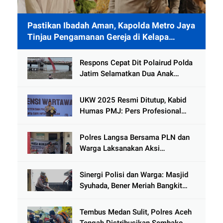
Pastikan Ibadah Aman, Kapolda Metro Jaya
Tinjau Pengamanan Gereja di Kelapa
Gading
Respons Cepat Dit Polairud Polda
Jatim Selamatkan Dua Anak
Terjebak Lumpur di Wisata
Kenjeran
UKW 2025 Resmi Ditutup, Kabid
Humas PMJ: Pers Profesional
Mitra Strategis Polri Tangkal
Hoaks
Polres Langsa Bersama PLN dan
Warga Laksanakan Aksi
Kemanusiaan Pascabanjir di Aceh
Tamiang
Sinergi Polisi dan Warga: Masjid
Syuhada, Bener Meriah Bangkit
dari Duka Bencana
Tembus Medan Sulit, Polres Aceh
Tengah Distribusikan Sembako