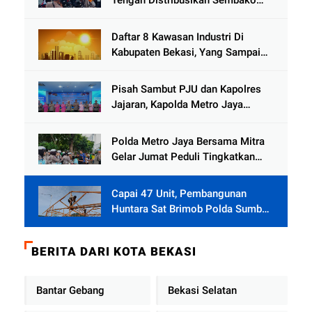
dan Sling Baja ke Kemukiman
Jamat
Daftar 8 Kawasan Industri Di
Kabupaten Bekasi, Yang Sampai
Cinlok Juga Ada Gak ?
Pisah Sambut PJU dan Kapolres
Jajaran, Kapolda Metro Jaya
Tekankan Pelayanan Publik
Diperkuat
Polda Metro Jaya Bersama Mitra
Gelar Jumat Peduli Tingkatkan
Kepedulian Sosial
Capai 47 Unit, Pembangunan
Huntara Sat Brimob Polda Sumbar
Terus Berjalan di Pauh
BERITA DARI KOTA BEKASI
Bantar Gebang
Bekasi Selatan