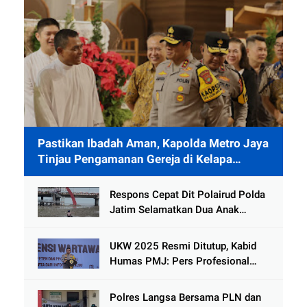
Pastikan Ibadah Aman, Kapolda Metro Jaya
Tinjau Pengamanan Gereja di Kelapa
Gading
Respons Cepat Dit Polairud Polda
Jatim Selamatkan Dua Anak
Terjebak Lumpur di Wisata
Kenjeran
UKW 2025 Resmi Ditutup, Kabid
Humas PMJ: Pers Profesional
Mitra Strategis Polri Tangkal
Hoaks
Polres Langsa Bersama PLN dan