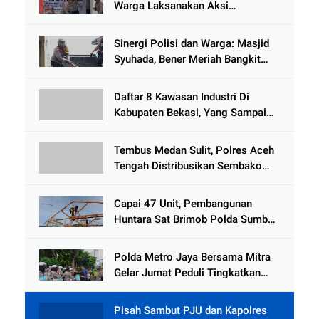
Warga Laksanakan Aksi
Kemanusiaan Pascabanjir di Aceh
Tamiang
Sinergi Polisi dan Warga: Masjid
Syuhada, Bener Meriah Bangkit
dari Duka Bencana
Daftar 8 Kawasan Industri Di
Kabupaten Bekasi, Yang Sampai
Cinlok Juga Ada Gak ?
Tembus Medan Sulit, Polres Aceh
Tengah Distribusikan Sembako
dan Sling Baja ke Kemukiman
Jamat
Capai 47 Unit, Pembangunan
Huntara Sat Brimob Polda Sumbar
Terus Berjalan di Pauh
Polda Metro Jaya Bersama Mitra
Gelar Jumat Peduli Tingkatkan
Kepedulian Sosial
Pisah Sambut PJU dan Kapolres