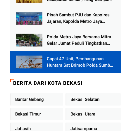
Cinlok Juga Ada Gak ?
Pisah Sambut PJU dan Kapolres
Jajaran, Kapolda Metro Jaya
Tekankan Pelayanan Publik
Diperkuat
Polda Metro Jaya Bersama Mitra
Gelar Jumat Peduli Tingkatkan
Kepedulian Sosial
Capai 47 Unit, Pembangunan
Huntara Sat Brimob Polda Sumbar
Terus Berjalan di Pauh
BERITA DARI KOTA BEKASI
Bantar Gebang
Bekasi Selatan
Bekasi Timur
Bekasi Utara
Jatiasih
Jatisampurna