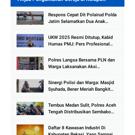
Gading
Respons Cepat Dit Polairud Polda
Jatim Selamatkan Dua Anak
Terjebak Lumpur di Wisata
Kenjeran
UKW 2025 Resmi Ditutup, Kabid
Humas PMJ: Pers Profesional
Mitra Strategis Polri Tangkal
Hoaks
Polres Langsa Bersama PLN dan
Warga Laksanakan Aksi
Kemanusiaan Pascabanjir di Aceh
Tamiang
Sinergi Polisi dan Warga: Masjid
Syuhada, Bener Meriah Bangkit
dari Duka Bencana
Tembus Medan Sulit, Polres Aceh
Tengah Distribusikan Sembako
dan Sling Baja ke Kemukiman
Jamat
Daftar 8 Kawasan Industri Di
Kabupaten Bekasi, Yang Sampai