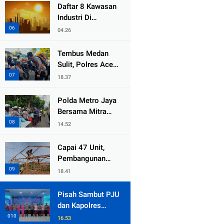
dari Duka Bencana
Daftar 8 Kawasan
Industri Di
Kabupaten Bekasi,
04.26
Yang Sampai
Cinlok Juga Ada
Tembus Medan
Gak ?
Sulit, Polres Aceh
Tengah
18.37
Distribusikan
Sembako dan
Polda Metro Jaya
Sling Baja ke
Bersama Mitra
Kemukiman Jamat
Gelar Jumat
14.52
Peduli Tingkatkan
Kepedulian Sosial
Capai 47 Unit,
Pembangunan
Huntara Sat
18.41
Brimob Polda
Sumbar Terus
Pisah Sambut PJU
Berjalan di Pauh
dan Kapolres
Jajaran, Kapolda
16.53