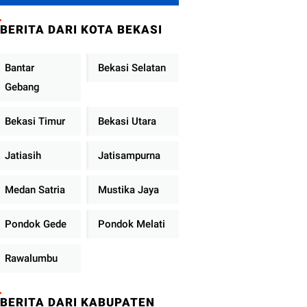
Metro Jaya
Tekankan
BERITA DARI KOTA BEKASI
Pelayanan Publik
Diperkuat
Bantar
Bekasi Selatan
Gebang
Bekasi Timur
Bekasi Utara
Jatiasih
Jatisampurna
Medan Satria
Mustika Jaya
Pondok Gede
Pondok Melati
Rawalumbu
BERITA DARI KABUPATEN