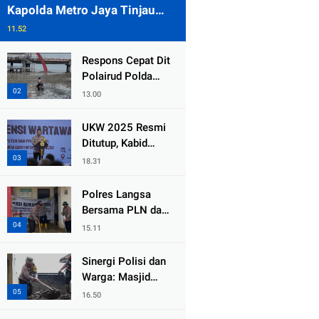
Kapolda Metro Jaya Tinjau
Pengamanan Gereja di Kelapa
11.52
Gading
Respons Cepat Dit
Polairud Polda
Jatim Selamatkan
13.00
Dua Anak Terjebak
Lumpur di Wisata
UKW 2025 Resmi
Kenjeran
Ditutup, Kabid
Humas PMJ: Pers
18.31
Profesional Mitra
Strategis Polri
Polres Langsa
Tangkal Hoaks
Bersama PLN dan
Warga
15.11
Laksanakan Aksi
Kemanusiaan
Sinergi Polisi dan
Pascabanjir di
Warga: Masjid
Aceh Tamiang
Syuhada, Bener
16.50
Meriah Bangkit