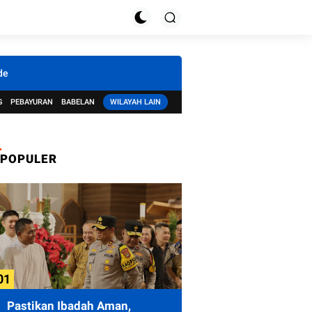
de
G
PEBAYURAN
BABELAN
WILAYAH LAIN
POPULER
Pastikan Ibadah Aman,