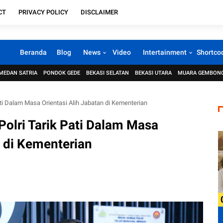
CT
PRIVACY POLICY
DISCLAIMER
Beranda
Blog
News
Video
Intertainment
Shortco
MEDAN SATRIA
PONDOK GEDE
BEKASI SELATAN
BEKASI UTARA
MUARA GEMBON
ti Dalam Masa Orientasi Alih Jabatan di Kementerian
olri Tarik Pati Dalam Masa
n di Kementerian