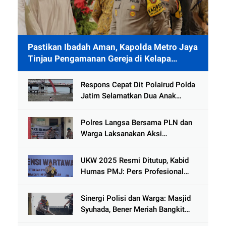
Pastikan Ibadah Aman, Kapolda Metro Jaya
Tinjau Pengamanan Gereja di Kelapa
Gading
Respons Cepat Dit Polairud Polda
Jatim Selamatkan Dua Anak
Terjebak Lumpur di Wisata
Kenjeran
Polres Langsa Bersama PLN dan
Warga Laksanakan Aksi
Kemanusiaan Pascabanjir di Aceh
Tamiang
UKW 2025 Resmi Ditutup, Kabid
Humas PMJ: Pers Profesional
Mitra Strategis Polri Tangkal
Hoaks
Sinergi Polisi dan Warga: Masjid
Syuhada, Bener Meriah Bangkit
dari Duka Bencana