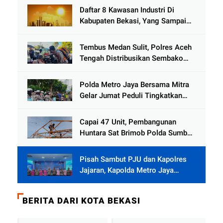
Daftar 8 Kawasan Industri Di
Kabupaten Bekasi, Yang Sampai
Cinlok Juga Ada Gak ?
Tembus Medan Sulit, Polres Aceh
Tengah Distribusikan Sembako
dan Sling Baja ke Kemukiman
Jamat
Polda Metro Jaya Bersama Mitra
Gelar Jumat Peduli Tingkatkan
Kepedulian Sosial
Capai 47 Unit, Pembangunan
Huntara Sat Brimob Polda Sumbar
Terus Berjalan di Pauh
Pisah Sambut PJU dan Kapolres
Jajaran, Kapolda Metro Jaya
Tekankan Pelayanan Publik
Diperkuat
BERITA DARI KOTA BEKASI