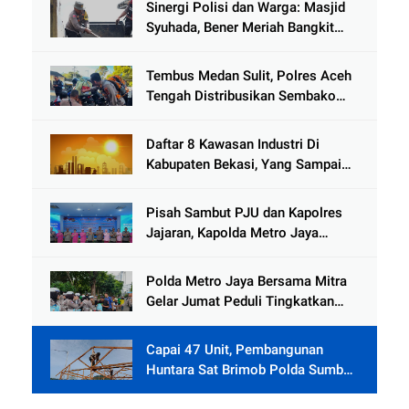
Sinergi Polisi dan Warga: Masjid
Syuhada, Bener Meriah Bangkit
dari Duka Bencana
Tembus Medan Sulit, Polres Aceh
Tengah Distribusikan Sembako
dan Sling Baja ke Kemukiman
Jamat
Daftar 8 Kawasan Industri Di
Kabupaten Bekasi, Yang Sampai
Cinlok Juga Ada Gak ?
Pisah Sambut PJU dan Kapolres
Jajaran, Kapolda Metro Jaya
Tekankan Pelayanan Publik
Diperkuat
Polda Metro Jaya Bersama Mitra
Gelar Jumat Peduli Tingkatkan
Kepedulian Sosial
Capai 47 Unit, Pembangunan
Huntara Sat Brimob Polda Sumbar
Terus Berjalan di Pauh