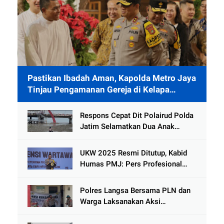
Pastikan Ibadah Aman, Kapolda Metro Jaya
Tinjau Pengamanan Gereja di Kelapa
Gading
Respons Cepat Dit Polairud Polda
Jatim Selamatkan Dua Anak
Terjebak Lumpur di Wisata
Kenjeran
UKW 2025 Resmi Ditutup, Kabid
Humas PMJ: Pers Profesional
Mitra Strategis Polri Tangkal
Hoaks
Polres Langsa Bersama PLN dan
Warga Laksanakan Aksi
Kemanusiaan Pascabanjir di Aceh
Tamiang