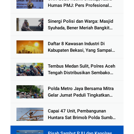
Humas PMJ: Pers Profesional
Mitra Strategis Polri Tangkal
Hoaks
Sinergi Polisi dan Warga: Masjid
Syuhada, Bener Meriah Bangkit
dari Duka Bencana
Daftar 8 Kawasan Industri Di
Kabupaten Bekasi, Yang Sampai
Cinlok Juga Ada Gak ?
Tembus Medan Sulit, Polres Aceh
Tengah Distribusikan Sembako
dan Sling Baja ke Kemukiman
Jamat
Polda Metro Jaya Bersama Mitra
Gelar Jumat Peduli Tingkatkan
Kepedulian Sosial
Capai 47 Unit, Pembangunan
Huntara Sat Brimob Polda Sumbar
Terus Berjalan di Pauh
Pisah Sambut PJU dan Kapolres