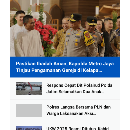
Pastikan Ibadah Aman, Kapolda Metro Jaya
Tinjau Pengamanan Gereja di Kelapa
Gading
Respons Cepat Dit Polairud Polda
Jatim Selamatkan Dua Anak
Terjebak Lumpur di Wisata
Kenjeran
Polres Langsa Bersama PLN dan
Warga Laksanakan Aksi
Kemanusiaan Pascabanjir di Aceh
Tamiang
UKW 2025 Resmi Ditutup, Kabid