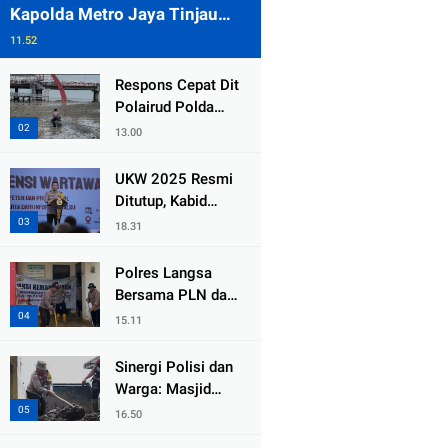
Kapolda Metro Jaya Tinjau
Pengamanan Gereja di Kelapa
11.52
Gading
Respons Cepat Dit
Polairud Polda
Jatim Selamatkan
13.00
Dua Anak Terjebak
Lumpur di Wisata
UKW 2025 Resmi
Kenjeran
Ditutup, Kabid
Humas PMJ: Pers
18.31
Profesional Mitra
Strategis Polri
Polres Langsa
Tangkal Hoaks
Bersama PLN dan
Warga
15.11
Laksanakan Aksi
Kemanusiaan
Sinergi Polisi dan
Pascabanjir di
Warga: Masjid
Aceh Tamiang
Syuhada, Bener
16.50
Meriah Bangkit