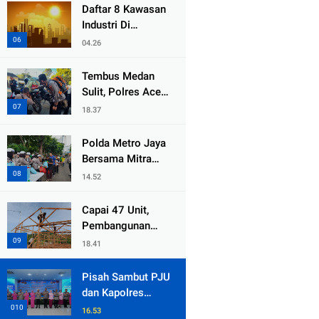
dari Duka Bencana
Daftar 8 Kawasan
Industri Di
Kabupaten Bekasi,
04.26
Yang Sampai
Cinlok Juga Ada
Tembus Medan
Gak ?
Sulit, Polres Aceh
Tengah
18.37
Distribusikan
Sembako dan
Polda Metro Jaya
Sling Baja ke
Bersama Mitra
Kemukiman Jamat
Gelar Jumat
14.52
Peduli Tingkatkan
Kepedulian Sosial
Capai 47 Unit,
Pembangunan
Huntara Sat
18.41
Brimob Polda
Sumbar Terus
Pisah Sambut PJU
Berjalan di Pauh
dan Kapolres
Jajaran, Kapolda
16.53