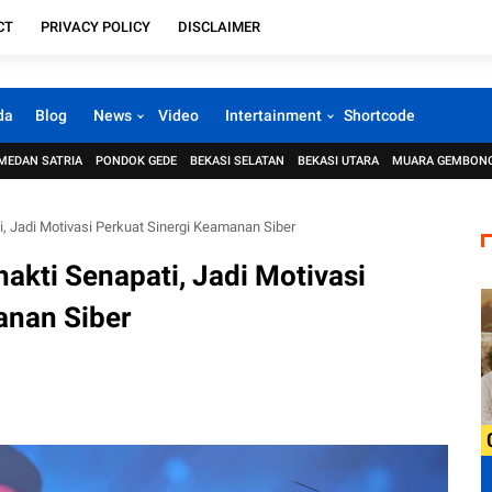
CT
PRIVACY POLICY
DISCLAIMER
da
Blog
News
Video
Intertainment
Shortcode
MEDAN SATRIA
PONDOK GEDE
BEKASI SELATAN
BEKASI UTARA
MUARA GEMBON
i, Jadi Motivasi Perkuat Sinergi Keamanan Siber
hakti Senapati, Jadi Motivasi
anan Siber