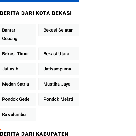
Metro Jaya
Tekankan
BERITA DARI KOTA BEKASI
Pelayanan Publik
Diperkuat
Bantar
Bekasi Selatan
Gebang
Bekasi Timur
Bekasi Utara
Jatiasih
Jatisampurna
Medan Satria
Mustika Jaya
Pondok Gede
Pondok Melati
Rawalumbu
BERITA DARI KABUPATEN