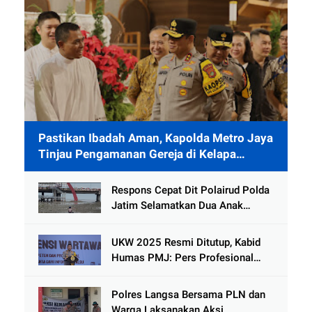
Pastikan Ibadah Aman, Kapolda Metro Jaya
Tinjau Pengamanan Gereja di Kelapa
Gading
Respons Cepat Dit Polairud Polda
Jatim Selamatkan Dua Anak
Terjebak Lumpur di Wisata
Kenjeran
UKW 2025 Resmi Ditutup, Kabid
Humas PMJ: Pers Profesional
Mitra Strategis Polri Tangkal
Hoaks
Polres Langsa Bersama PLN dan
Warga Laksanakan Aksi