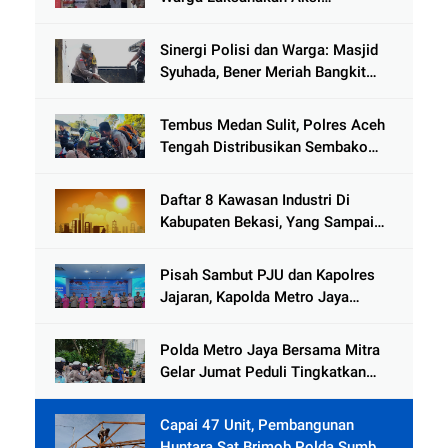
Kemanusiaan Pascabanjir di Aceh
Tamiang
Sinergi Polisi dan Warga: Masjid
Syuhada, Bener Meriah Bangkit
dari Duka Bencana
Tembus Medan Sulit, Polres Aceh
Tengah Distribusikan Sembako
dan Sling Baja ke Kemukiman
Jamat
Daftar 8 Kawasan Industri Di
Kabupaten Bekasi, Yang Sampai
Cinlok Juga Ada Gak ?
Pisah Sambut PJU dan Kapolres
Jajaran, Kapolda Metro Jaya
Tekankan Pelayanan Publik
Diperkuat
Polda Metro Jaya Bersama Mitra
Gelar Jumat Peduli Tingkatkan
Kepedulian Sosial
Capai 47 Unit, Pembangunan
Huntara Sat Brimob Polda Sumbar