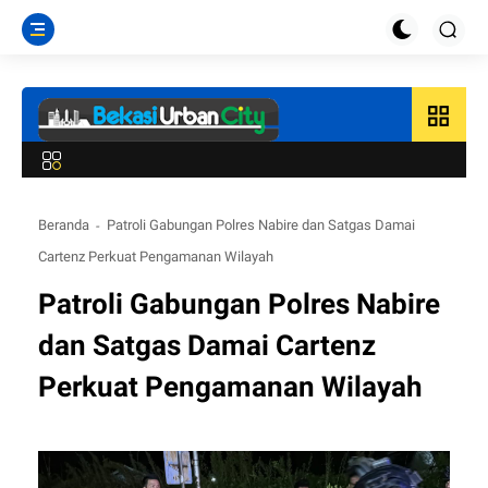
grid_view
Beranda
Patroli Gabungan Polres Nabire dan Satgas Damai
Cartenz Perkuat Pengamanan Wilayah
Patroli Gabungan Polres Nabire
dan Satgas Damai Cartenz
Perkuat Pengamanan Wilayah