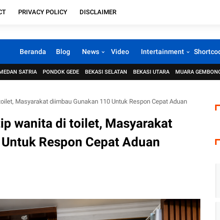
CT
PRIVACY POLICY
DISCLAIMER
Beranda
Blog
News
Video
Intertainment
Shortco
MEDAN SATRIA
PONDOK GEDE
BEKASI SELATAN
BEKASI UTARA
MUARA GEMBON
di toilet, Masyarakat diimbau Gunakan 110 Untuk Respon Cepat Aduan
ip wanita di toilet, Masyarakat
 Untuk Respon Cepat Aduan