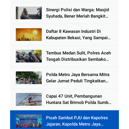
Mitra Strategis Polri Tangkal
Hoaks
Sinergi Polisi dan Warga: Masjid
Syuhada, Bener Meriah Bangkit
dari Duka Bencana
Daftar 8 Kawasan Industri Di
Kabupaten Bekasi, Yang Sampai
Cinlok Juga Ada Gak ?
Tembus Medan Sulit, Polres Aceh
Tengah Distribusikan Sembako
dan Sling Baja ke Kemukiman
Jamat
Polda Metro Jaya Bersama Mitra
Gelar Jumat Peduli Tingkatkan
Kepedulian Sosial
Capai 47 Unit, Pembangunan
Huntara Sat Brimob Polda Sumbar
Terus Berjalan di Pauh
Pisah Sambut PJU dan Kapolres
Jajaran, Kapolda Metro Jaya