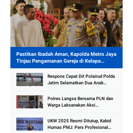
Pastikan Ibadah Aman, Kapolda Metro Jaya
Tinjau Pengamanan Gereja di Kelapa
Gading
Respons Cepat Dit Polairud Polda
Jatim Selamatkan Dua Anak
Terjebak Lumpur di Wisata
Kenjeran
Polres Langsa Bersama PLN dan
Warga Laksanakan Aksi
Kemanusiaan Pascabanjir di Aceh
Tamiang
UKW 2025 Resmi Ditutup, Kabid
Humas PMJ: Pers Profesional