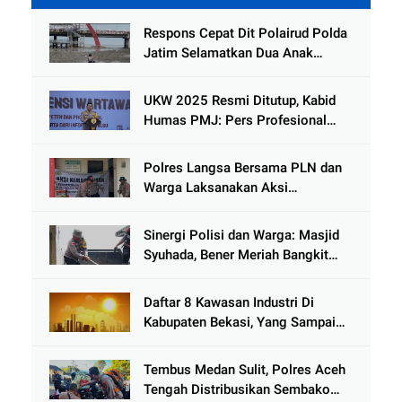
Gading
Respons Cepat Dit Polairud Polda
Jatim Selamatkan Dua Anak
Terjebak Lumpur di Wisata
Kenjeran
UKW 2025 Resmi Ditutup, Kabid
Humas PMJ: Pers Profesional
Mitra Strategis Polri Tangkal
Hoaks
Polres Langsa Bersama PLN dan
Warga Laksanakan Aksi
Kemanusiaan Pascabanjir di Aceh
Tamiang
Sinergi Polisi dan Warga: Masjid
Syuhada, Bener Meriah Bangkit
dari Duka Bencana
Daftar 8 Kawasan Industri Di
Kabupaten Bekasi, Yang Sampai
Cinlok Juga Ada Gak ?
Tembus Medan Sulit, Polres Aceh
Tengah Distribusikan Sembako