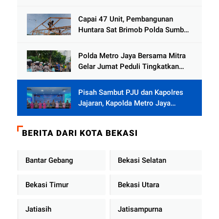
dan Sling Baja ke Kemukiman
Jamat
Capai 47 Unit, Pembangunan
Huntara Sat Brimob Polda Sumbar
Terus Berjalan di Pauh
Polda Metro Jaya Bersama Mitra
Gelar Jumat Peduli Tingkatkan
Kepedulian Sosial
Pisah Sambut PJU dan Kapolres
Jajaran, Kapolda Metro Jaya
Tekankan Pelayanan Publik
Diperkuat
BERITA DARI KOTA BEKASI
Bantar Gebang
Bekasi Selatan
Bekasi Timur
Bekasi Utara
Jatiasih
Jatisampurna