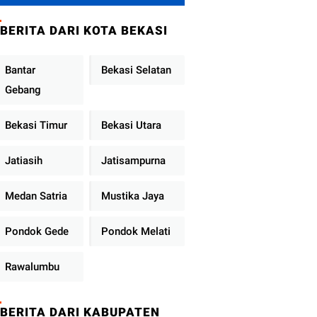
Metro Jaya
Tekankan
BERITA DARI KOTA BEKASI
Pelayanan Publik
Diperkuat
Bantar
Bekasi Selatan
Gebang
Bekasi Timur
Bekasi Utara
Jatiasih
Jatisampurna
Medan Satria
Mustika Jaya
Pondok Gede
Pondok Melati
Rawalumbu
BERITA DARI KABUPATEN