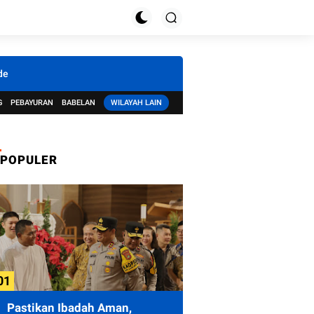
de
G
PEBAYURAN
BABELAN
WILAYAH LAIN
POPULER
Pastikan Ibadah Aman,