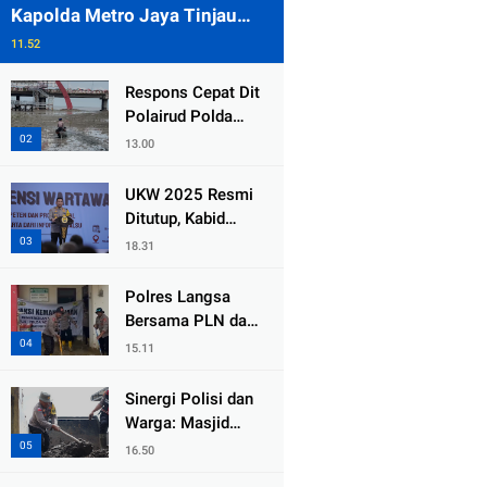
Kapolda Metro Jaya Tinjau
Pengamanan Gereja di Kelapa
11.52
Gading
Respons Cepat Dit
Polairud Polda
Jatim Selamatkan
13.00
Dua Anak Terjebak
Lumpur di Wisata
UKW 2025 Resmi
Kenjeran
Ditutup, Kabid
Humas PMJ: Pers
18.31
Profesional Mitra
Strategis Polri
Polres Langsa
Tangkal Hoaks
Bersama PLN dan
Warga
15.11
Laksanakan Aksi
Kemanusiaan
Sinergi Polisi dan
Pascabanjir di
Warga: Masjid
Aceh Tamiang
Syuhada, Bener
16.50
Meriah Bangkit