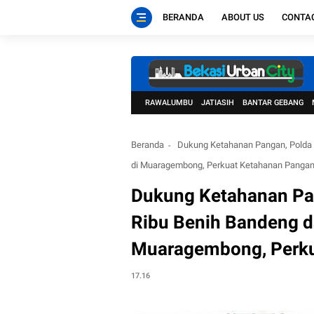
BERANDA
ABOUT US
CONTA
RAWALUMBU
JATIASIH
BANTAR GEBANG
Beranda
Dukung Ketahanan Pangan, Polda 
di Muaragembong, Perkuat Ketahanan Panga
Dukung Ketahanan Pan
Ribu Benih Bandeng d
Muaragembong, Perku
17.16