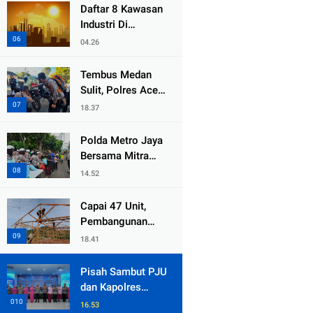
dari Duka Bencana
Daftar 8 Kawasan
Industri Di
Kabupaten Bekasi,
04.26
Yang Sampai
Cinlok Juga Ada
Tembus Medan
Gak ?
Sulit, Polres Aceh
Tengah
18.37
Distribusikan
Sembako dan
Polda Metro Jaya
Sling Baja ke
Bersama Mitra
Kemukiman Jamat
Gelar Jumat
14.52
Peduli Tingkatkan
Kepedulian Sosial
Capai 47 Unit,
Pembangunan
Huntara Sat
18.41
Brimob Polda
Sumbar Terus
Pisah Sambut PJU
Berjalan di Pauh
dan Kapolres
Jajaran, Kapolda
16.53