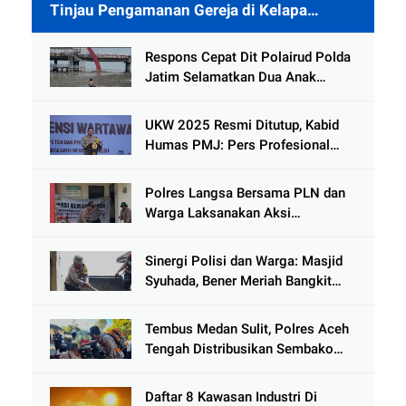
Tinjau Pengamanan Gereja di Kelapa
Gading
Respons Cepat Dit Polairud Polda
Jatim Selamatkan Dua Anak
Terjebak Lumpur di Wisata
Kenjeran
UKW 2025 Resmi Ditutup, Kabid
Humas PMJ: Pers Profesional
Mitra Strategis Polri Tangkal
Hoaks
Polres Langsa Bersama PLN dan
Warga Laksanakan Aksi
Kemanusiaan Pascabanjir di Aceh
Tamiang
Sinergi Polisi dan Warga: Masjid
Syuhada, Bener Meriah Bangkit
dari Duka Bencana
Tembus Medan Sulit, Polres Aceh
Tengah Distribusikan Sembako
dan Sling Baja ke Kemukiman
Jamat
Daftar 8 Kawasan Industri Di