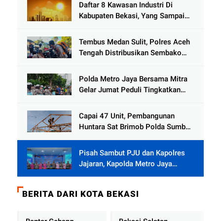
Daftar 8 Kawasan Industri Di
Kabupaten Bekasi, Yang Sampai
Cinlok Juga Ada Gak ?
Tembus Medan Sulit, Polres Aceh
Tengah Distribusikan Sembako
dan Sling Baja ke Kemukiman
Jamat
Polda Metro Jaya Bersama Mitra
Gelar Jumat Peduli Tingkatkan
Kepedulian Sosial
Capai 47 Unit, Pembangunan
Huntara Sat Brimob Polda Sumbar
Terus Berjalan di Pauh
Pisah Sambut PJU dan Kapolres
Jajaran, Kapolda Metro Jaya
Tekankan Pelayanan Publik
Diperkuat
BERITA DARI KOTA BEKASI