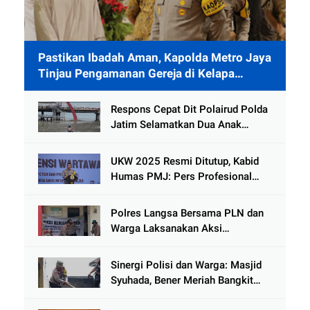
Pastikan Ibadah Aman, Kapolda Metro Jaya
Tinjau Pengamanan Gereja di Kelapa
Gading
Respons Cepat Dit Polairud Polda
Jatim Selamatkan Dua Anak
Terjebak Lumpur di Wisata
Kenjeran
UKW 2025 Resmi Ditutup, Kabid
Humas PMJ: Pers Profesional
Mitra Strategis Polri Tangkal
Hoaks
Polres Langsa Bersama PLN dan
Warga Laksanakan Aksi
Kemanusiaan Pascabanjir di Aceh
Tamiang
Sinergi Polisi dan Warga: Masjid
Syuhada, Bener Meriah Bangkit
dari Duka Bencana