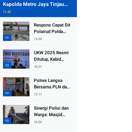
Kapolda Metro Jaya Tinjau
Pengamanan Gereja di Kelapa
11.52
Gading
Respons Cepat Dit
Polairud Polda
Jatim Selamatkan
13.00
Dua Anak Terjebak
Lumpur di Wisata
UKW 2025 Resmi
Kenjeran
Ditutup, Kabid
Humas PMJ: Pers
18.31
Profesional Mitra
Strategis Polri
Polres Langsa
Tangkal Hoaks
Bersama PLN dan
Warga
15.11
Laksanakan Aksi
Kemanusiaan
Sinergi Polisi dan
Pascabanjir di
Warga: Masjid
Aceh Tamiang
Syuhada, Bener
16.50
Meriah Bangkit