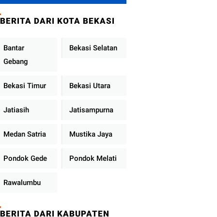
Metro Jaya
Tekankan
BERITA DARI KOTA BEKASI
Pelayanan Publik
Diperkuat
Bantar
Bekasi Selatan
Gebang
Bekasi Timur
Bekasi Utara
Jatiasih
Jatisampurna
Medan Satria
Mustika Jaya
Pondok Gede
Pondok Melati
Rawalumbu
BERITA DARI KABUPATEN