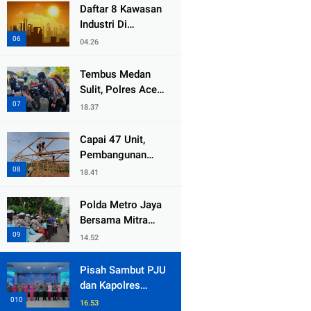
dari Duka Bencana
Daftar 8 Kawasan
Industri Di
Kabupaten Bekasi,
04.26
Yang Sampai
Cinlok Juga Ada
Tembus Medan
Gak ?
Sulit, Polres Aceh
Tengah
18.37
Distribusikan
Sembako dan
Capai 47 Unit,
Sling Baja ke
Pembangunan
Kemukiman Jamat
Huntara Sat
18.41
Brimob Polda
Sumbar Terus
Polda Metro Jaya
Berjalan di Pauh
Bersama Mitra
Gelar Jumat
14.52
Peduli Tingkatkan
Kepedulian Sosial
Pisah Sambut PJU
dan Kapolres
Jajaran, Kapolda
16.53