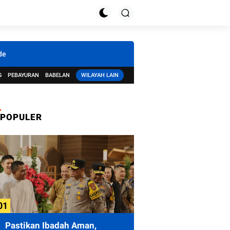
de
G
PEBAYURAN
BABELAN
WILAYAH LAIN
POPULER
Pastikan Ibadah Aman,