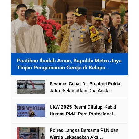
Pastikan Ibadah Aman, Kapolda Metro Jaya
Tinjau Pengamanan Gereja di Kelapa
Gading
Respons Cepat Dit Polairud Polda
Jatim Selamatkan Dua Anak
Terjebak Lumpur di Wisata
Kenjeran
UKW 2025 Resmi Ditutup, Kabid
Humas PMJ: Pers Profesional
Mitra Strategis Polri Tangkal
Hoaks
Polres Langsa Bersama PLN dan
Warga Laksanakan Aksi