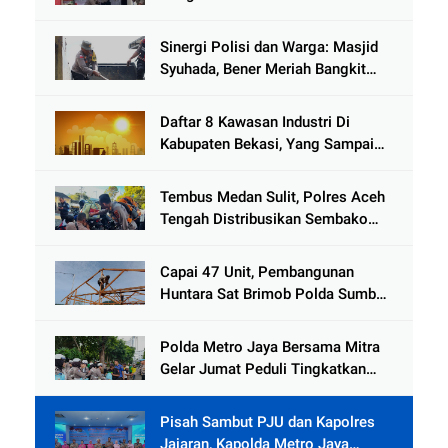
Kemanusiaan Pascabanjir di Aceh
Tamiang
Sinergi Polisi dan Warga: Masjid
Syuhada, Bener Meriah Bangkit
dari Duka Bencana
Daftar 8 Kawasan Industri Di
Kabupaten Bekasi, Yang Sampai
Cinlok Juga Ada Gak ?
Tembus Medan Sulit, Polres Aceh
Tengah Distribusikan Sembako
dan Sling Baja ke Kemukiman
Jamat
Capai 47 Unit, Pembangunan
Huntara Sat Brimob Polda Sumbar
Terus Berjalan di Pauh
Polda Metro Jaya Bersama Mitra
Gelar Jumat Peduli Tingkatkan
Kepedulian Sosial
Pisah Sambut PJU dan Kapolres
Jajaran, Kapolda Metro Jaya