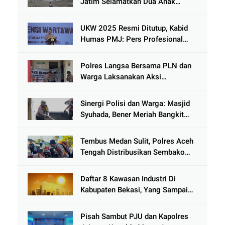
Jatim Selamatkan Dua Anak
Terjebak Lumpur di Wisata
Kenjeran
UKW 2025 Resmi Ditutup, Kabid
Humas PMJ: Pers Profesional
Mitra Strategis Polri Tangkal
Hoaks
Polres Langsa Bersama PLN dan
Warga Laksanakan Aksi
Kemanusiaan Pascabanjir di Aceh
Tamiang
Sinergi Polisi dan Warga: Masjid
Syuhada, Bener Meriah Bangkit
dari Duka Bencana
Tembus Medan Sulit, Polres Aceh
Tengah Distribusikan Sembako
dan Sling Baja ke Kemukiman
Jamat
Daftar 8 Kawasan Industri Di
Kabupaten Bekasi, Yang Sampai
Cinlok Juga Ada Gak ?
Pisah Sambut PJU dan Kapolres