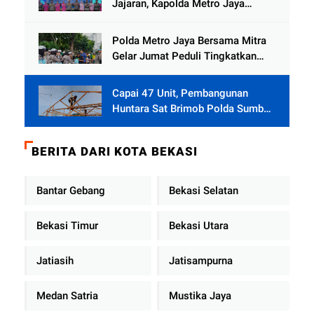
Jajaran, Kapolda Metro Jaya
Tekankan Pelayanan Publik
Diperkuat
Polda Metro Jaya Bersama Mitra
Gelar Jumat Peduli Tingkatkan
Kepedulian Sosial
Capai 47 Unit, Pembangunan
Huntara Sat Brimob Polda Sumbar
Terus Berjalan di Pauh
BERITA DARI KOTA BEKASI
Bantar Gebang
Bekasi Selatan
Bekasi Timur
Bekasi Utara
Jatiasih
Jatisampurna
Medan Satria
Mustika Jaya