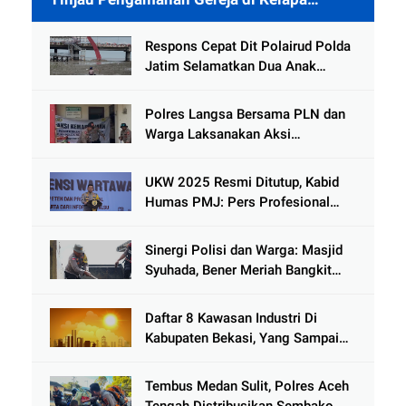
Gading
Respons Cepat Dit Polairud Polda
Jatim Selamatkan Dua Anak
Terjebak Lumpur di Wisata
Kenjeran
Polres Langsa Bersama PLN dan
Warga Laksanakan Aksi
Kemanusiaan Pascabanjir di Aceh
Tamiang
UKW 2025 Resmi Ditutup, Kabid
Humas PMJ: Pers Profesional
Mitra Strategis Polri Tangkal
Hoaks
Sinergi Polisi dan Warga: Masjid
Syuhada, Bener Meriah Bangkit
dari Duka Bencana
Daftar 8 Kawasan Industri Di
Kabupaten Bekasi, Yang Sampai
Cinlok Juga Ada Gak ?
Tembus Medan Sulit, Polres Aceh
Tengah Distribusikan Sembako