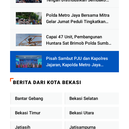
dan Sling Baja ke Kemukiman
Jamat
Polda Metro Jaya Bersama Mitra
Gelar Jumat Peduli Tingkatkan
Kepedulian Sosial
Capai 47 Unit, Pembangunan
Huntara Sat Brimob Polda Sumbar
Terus Berjalan di Pauh
Pisah Sambut PJU dan Kapolres
Jajaran, Kapolda Metro Jaya
Tekankan Pelayanan Publik
Diperkuat
BERITA DARI KOTA BEKASI
Bantar Gebang
Bekasi Selatan
Bekasi Timur
Bekasi Utara
Jatiasih
Jatisampurna