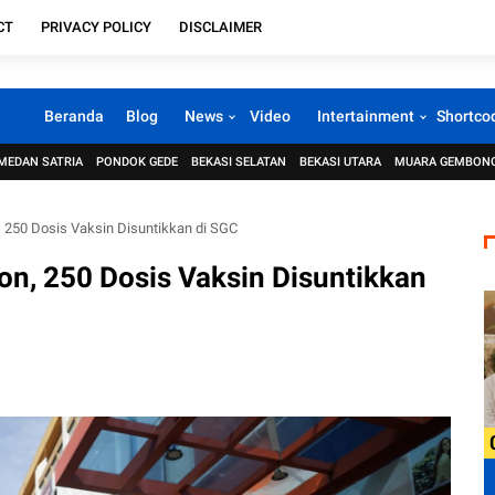
CT
PRIVACY POLICY
DISCLAIMER
Beranda
Blog
News
Video
Intertainment
Shortco
MEDAN SATRIA
PONDOK GEDE
BEKASI SELATAN
BEKASI UTARA
MUARA GEMBON
 250 Dosis Vaksin Disuntikkan di SGC
on, 250 Dosis Vaksin Disuntikkan