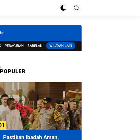
de
G
PEBAYURAN
BABELAN
WILAYAH LAIN
POPULER
Pastikan Ibadah Aman,