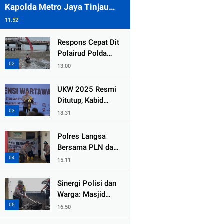
Kapolda Metro Jaya Tinjau
Pengamanan Gereja di Kelapa
11.52
Gading
Respons Cepat Dit
Polairud Polda
Jatim Selamatkan
13.00
Dua Anak Terjebak
Lumpur di Wisata
UKW 2025 Resmi
Kenjeran
Ditutup, Kabid
Humas PMJ: Pers
18.31
Profesional Mitra
Strategis Polri
Polres Langsa
Tangkal Hoaks
Bersama PLN dan
Warga
15.11
Laksanakan Aksi
Kemanusiaan
Sinergi Polisi dan
Pascabanjir di
Warga: Masjid
Aceh Tamiang
Syuhada, Bener
16.50
Meriah Bangkit