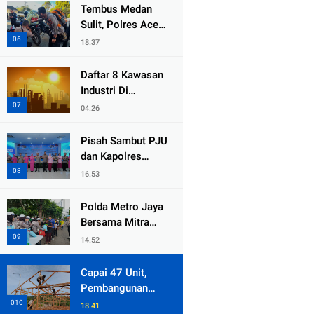
dari Duka Bencana
Tembus Medan
Sulit, Polres Aceh
Tengah
18.37
Distribusikan
Sembako dan
Daftar 8 Kawasan
Sling Baja ke
Industri Di
Kemukiman Jamat
Kabupaten Bekasi,
04.26
Yang Sampai
Cinlok Juga Ada
Pisah Sambut PJU
Gak ?
dan Kapolres
Jajaran, Kapolda
16.53
Metro Jaya
Tekankan
Polda Metro Jaya
Pelayanan Publik
Bersama Mitra
Diperkuat
Gelar Jumat
14.52
Peduli Tingkatkan
Kepedulian Sosial
Capai 47 Unit,
Pembangunan
Huntara Sat
18.41