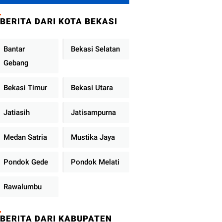
Brimob Polda
Sumbar Terus
BERITA DARI KOTA BEKASI
Berjalan di Pauh
Bantar
Bekasi Selatan
Gebang
Bekasi Timur
Bekasi Utara
Jatiasih
Jatisampurna
Medan Satria
Mustika Jaya
Pondok Gede
Pondok Melati
Rawalumbu
BERITA DARI KABUPATEN